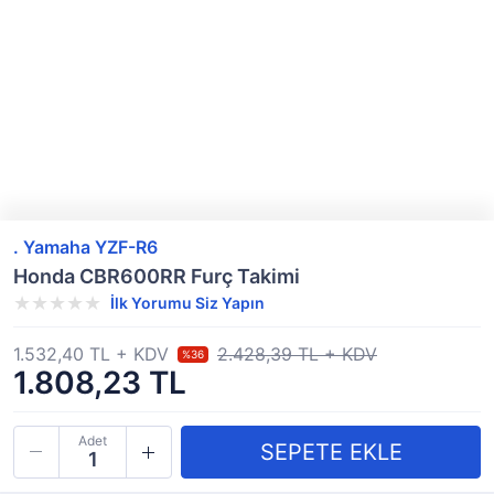
. Yamaha YZF-R6
Honda CBR600RR Furç Takimi
İlk Yorumu Siz Yapın
1.532,40 TL + KDV
2.428,39 TL + KDV
%36
1.808,23 TL
Adet