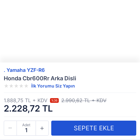
. Yamaha YZF-R6
Honda Cbr600Rr Arka Disli
İlk Yorumu Siz Yapın
1.888,75 TL + KDV
2.990,62 TL + KDV
%36
2.228,72 TL
Adet