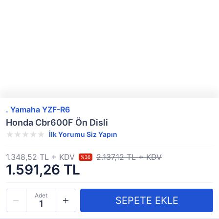
. Yamaha YZF-R6
Honda Cbr600F Ön Disli
İlk Yorumu Siz Yapın
1.348,52 TL + KDV
2.137,12 TL + KDV
%36
1.591,26 TL
Adet