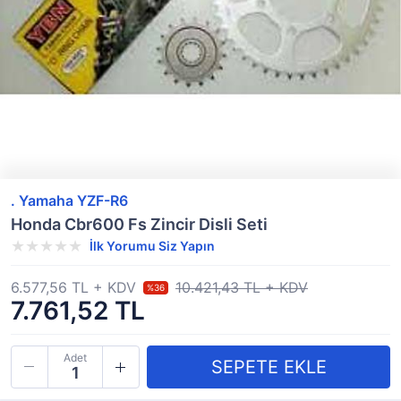
. Yamaha YZF-R6
Honda Cbr600 Fs Zincir Disli Seti
İlk Yorumu Siz Yapın
6.577,56 TL + KDV
10.421,43 TL + KDV
%36
7.761,52 TL
Adet