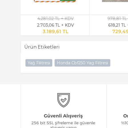
4.281,02 TL + KDV
978,81 TL
2.703,06 TL + KDV
618,21 TL
3.189,61 TL
729,4
Ürün Etiketleri
Yağ Filitresi
Honda Cbf250 Yag Filtresi