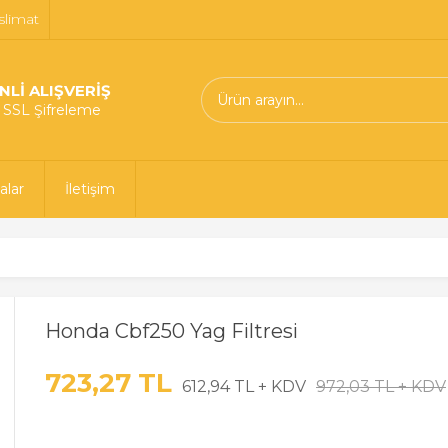
slimat
NLİ ALIŞVERİŞ
t SSL Şifreleme
alar
İletişim
Honda Cbf250 Yag Filtresi
723,27 TL
612,94 TL + KDV
972,03 TL + KDV