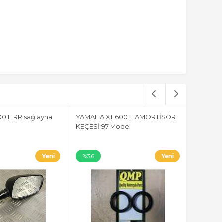
0 F RR sağ ayna
YAMAHA XT 600 E AMORTİSÖR
KEÇESİ 97 Model
%36