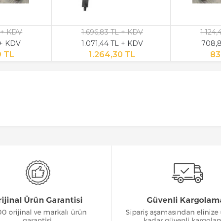
 + KDV
1.696,83 TL + KDV
1.124
 + KDV
1.071,44 TL + KDV
708,8
9 TL
1.264,30 TL
83