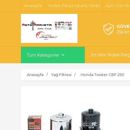
Anasayfa
Yedek Parça Sipariş Takibi
Ayni Gün Te
GÜVE
256 bi
En Yeni Yedek Parç
Tüm Kategoriler
Anasayfa
Yağ Filtresi
. Honda Twister CBF 250