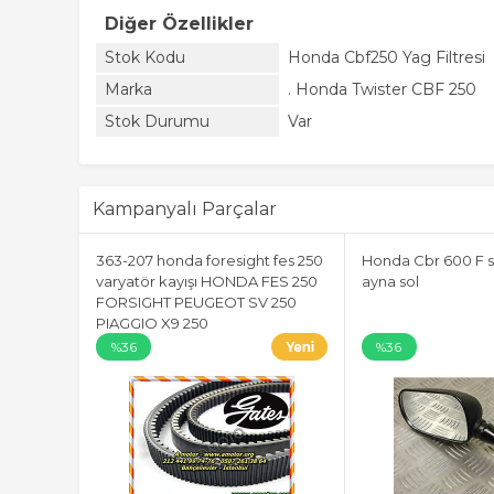
Diğer Özellikler
Stok Kodu
Honda Cbf250 Yag Filtresi
Marka
. Honda Twister CBF 250
Stok Durumu
Var
Kampanyalı Parçalar
363-207 honda foresight fes 250
Honda Cbr 600 F s
varyatör kayışı HONDA FES 250
ayna sol
FORSIGHT PEUGEOT SV 250
PIAGGIO X9 250
%36
%36