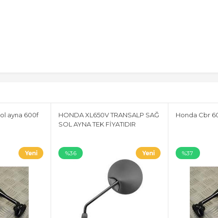
ol ayna 600f
HONDA XL650V TRANSALP SAĞ
Honda Cbr 60
SOL AYNA TEK FİYATIDIR
%36
%37