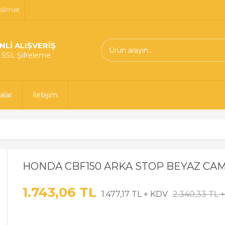
slimat
NLİ ALIŞVERİŞ
t SSL Şifreleme
alar
İletişim
HONDA CBF150 ARKA STOP BEYAZ CAML
1.743,06 TL
1.477,17 TL + KDV
2.340,33 TL 