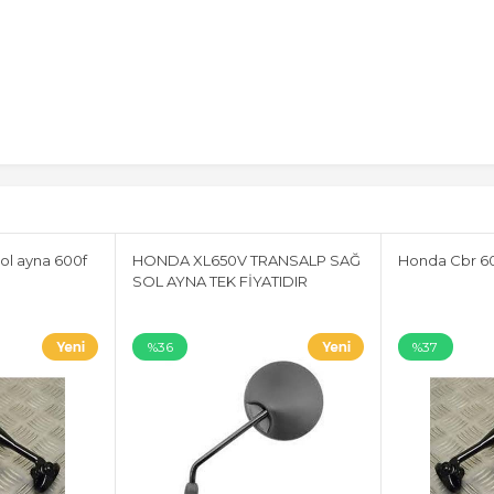
ol ayna 600f
HONDA XL650V TRANSALP SAĞ
Honda Cbr 60
SOL AYNA TEK FİYATIDIR
%36
%37