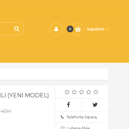
Sepetim
0
I (YENI MODEL)
+ KDV
Telefonla Sipariş
Listene Ekle