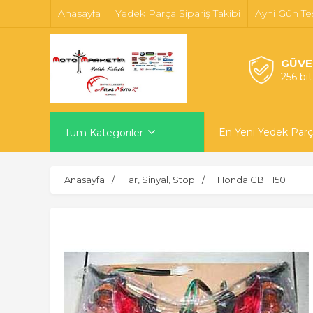
Anasayfa
Yedek Parça Sipariş Takibi
Ayni Gün Te
GÜVE
256 bi
En Yeni Yedek Parç
Tüm Kategoriler
Anasayfa
Far, Sinyal, Stop
. Honda CBF 150