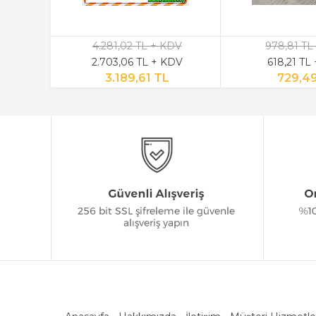
4.281,02 TL + KDV
978,81 TL
2.703,06 TL + KDV
618,21 TL
3.189,61 TL
729,4