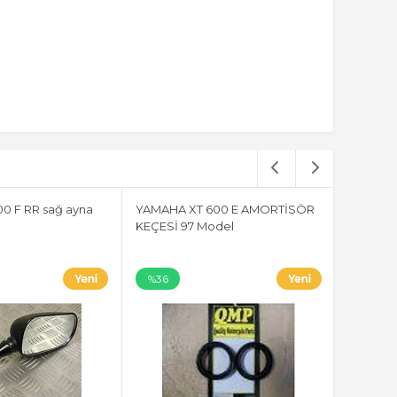
0 F RR sağ ayna
YAMAHA XT 600 E AMORTİSÖR
KEÇESİ 97 Model
%36