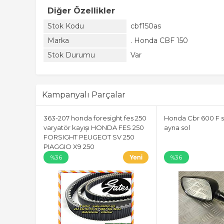
Diğer Özellikler
Stok Kodu
cbf150as
Marka
. Honda CBF 150
Stok Durumu
Var
Kampanyalı Parçalar
363-207 honda foresight fes 250
Honda Cbr 600 F s
varyatör kayışı HONDA FES 250
ayna sol
FORSIGHT PEUGEOT SV 250
PIAGGIO X9 250
%36
%36