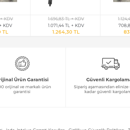
 + KDV
1.696,83 TL + KDV
1.124
 + KDV
1.071,44 TL + KDV
708,8
9 TL
1.264,30 TL
83