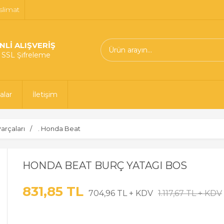
slimat
NLİ ALIŞVERİŞ
t SSL Şifreleme
alar
İletişim
arçaları
. Honda Beat
HONDA BEAT BURÇ YATAGI BOS
831,85 TL
704,96 TL + KDV
1.117,67 TL + KDV