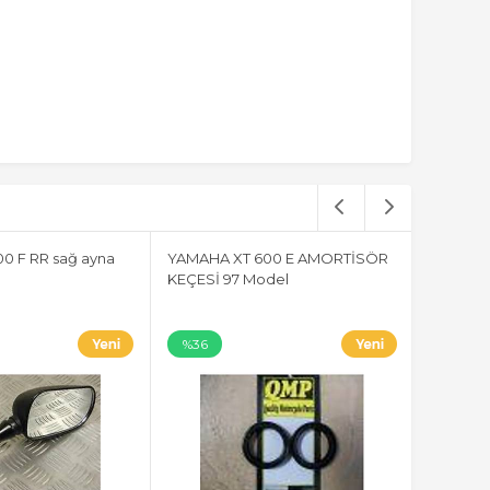
0 F RR sağ ayna
YAMAHA XT 600 E AMORTİSÖR
KEÇESİ 97 Model
%36