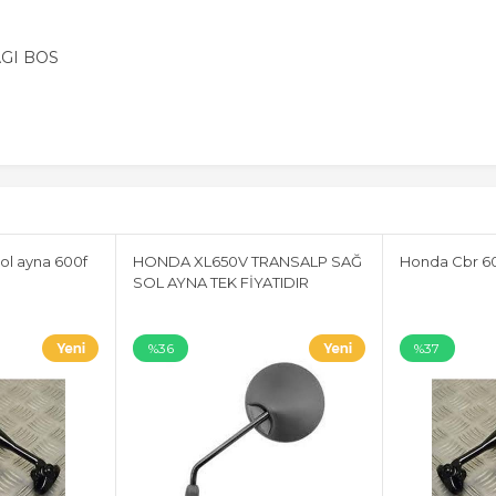
GI BOS
ol ayna 600f
HONDA XL650V TRANSALP SAĞ
Honda Cbr 60
SOL AYNA TEK FİYATIDIR
%36
%37