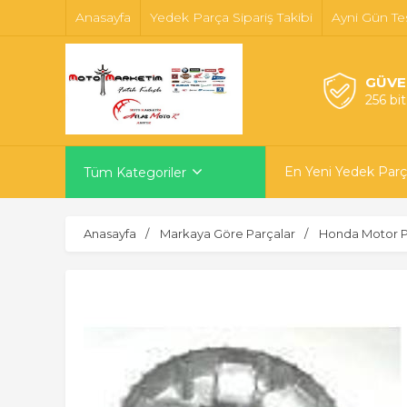
Anasayfa
Yedek Parça Sipariş Takibi
Ayni Gün Te
GÜVE
256 bi
En Yeni Yedek Parç
Tüm Kategoriler
Anasayfa
Markaya Göre Parçalar
Honda Motor P