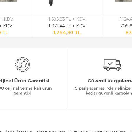
 + KDV
1.696,83 TL + KDV
1.124
 + KDV
1.071,44 TL + KDV
708,8
9 TL
1.264,30 TL
83