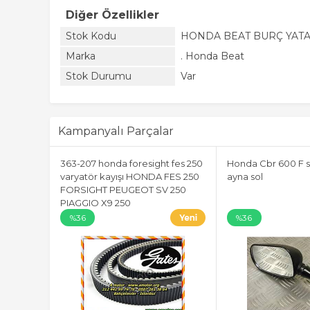
Diğer Özellikler
Stok Kodu
HONDA BEAT BURÇ YATA
Marka
. Honda Beat
Stok Durumu
Var
Kampanyalı Parçalar
363-207 honda foresight fes 250
Honda Cbr 600 F s
varyatör kayışı HONDA FES 250
ayna sol
FORSIGHT PEUGEOT SV 250
PIAGGIO X9 250
%36
%36