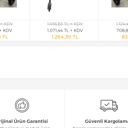
 + KDV
1.696,83 TL + KDV
1.124
 + KDV
1.071,44 TL + KDV
708,8
9 TL
1.264,30 TL
83