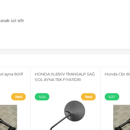
ak sol sıfır
ol ayna 600f
HONDA XL650V TRANSALP SAĞ
Honda Cbr 60
SOL AYNA TEK FİYATIDIR
%36
%37