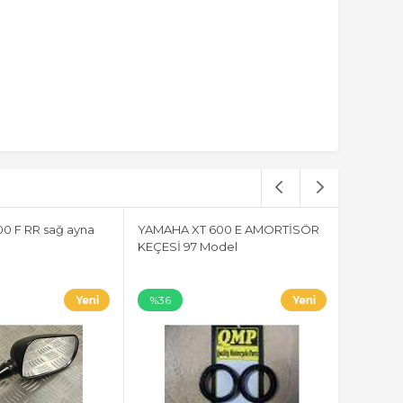
0 F RR sağ ayna
YAMAHA XT 600 E AMORTİSÖR
KEÇESİ 97 Model
%36