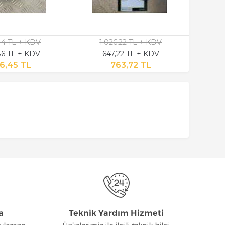
,44 TL + KDV
1.026,22 TL + KDV
6 TL + KDV
647,22 TL + KDV
6,45 TL
763,72 TL