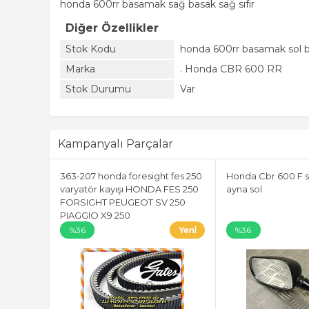
honda 600rr basamak sağ basak sağ sıfır
Diğer Özellikler
Stok Kodu
honda 600rr basamak sol bas
Marka
. Honda CBR 600 RR
Stok Durumu
Var
Kampanyalı Parçalar
363-207 honda foresight fes 250
Honda Cbr 600 F s
varyatör kayışı HONDA FES 250
ayna sol
FORSIGHT PEUGEOT SV 250
PIAGGIO X9 250
%36
%36