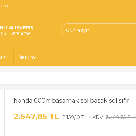
slimat
NLİ ALIŞVERİŞ
t SSL Şifreleme
alar
İletişim
honda 600rr basamak sol basak sol sıfır
2.547,85 TL
2.159,19 TL + KDV
3.420,75 TL