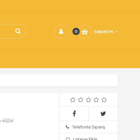
Sepetim
0
 + KDV
Telefonla Sipariş
Listene Ekle