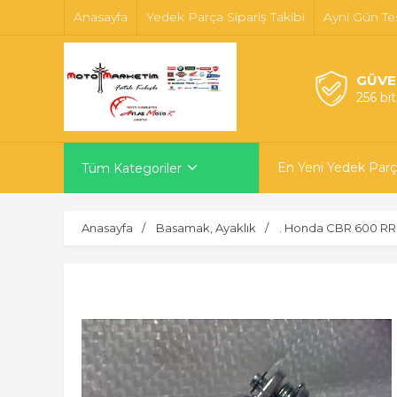
Anasayfa
Yedek Parça Sipariş Takibi
Ayni Gün Te
GÜVE
256 bi
En Yeni Yedek Parç
Tüm Kategoriler
Anasayfa
Basamak, Ayaklık
. Honda CBR 600 RR