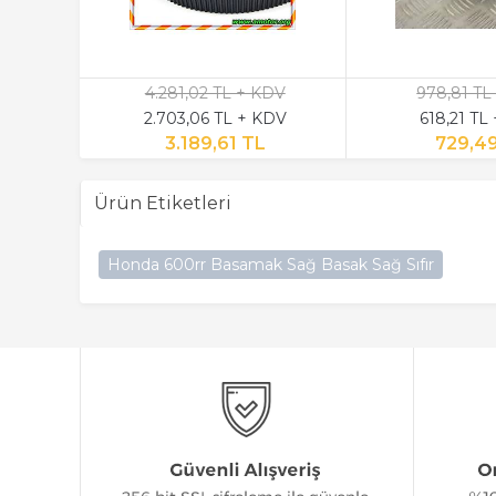
4.281,02 TL + KDV
978,81 TL
2.703,06 TL + KDV
618,21 TL
3.189,61 TL
729,4
Ürün Etiketleri
Honda 600rr Basamak Sağ Basak Sağ Sıfır