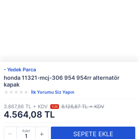
- Yedek Parca
honda 11321-mcj-306 954 954rr alternatör
kapak
İlk Yorumu Siz Yapın
3.867,86 TL + KDV
6.126,87 TL + KDV
%36
4.564,08 TL
Adet