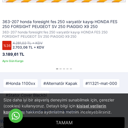
363-207 honda foresight fes 250 varyatör kayışı HONDA FES
250 FORSIGHT PEUGEOT SV 250 PIAGGIO X9 250
363-207 honda foresight fes 250 varyatör kayışı HONDA FES 250
FORSIGHT PEUGEOT SV 250 PIAGGIO X9 250
4.281,02 TL + KDV
%36
2.703,06 TL + KDV
3.189,61 TL
Honda 1100xx
Alternatör Kapak
11321-mat-000
Stator Cover Blackbi
Size daha iyi bir alışveriş deneyimi sunabilmek için, çerezler
(cookies) kullanıyoruz. Detaylı bilgi için
kişisel verilerin
®
PlatinMarket
E-Ticaret Sistemi
İle Hazırlanmıştır.
korunması
hakkında aydınlatma metnini inceleyebilirsiniz.
Whatsapp ile Sipariş Ver!
TAMAM