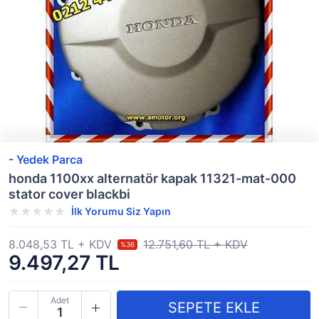
- Yedek Parca
honda 1100xx alternatör kapak 11321-mat-000
stator cover blackbi
İlk Yorumu Siz Yapın
8.048,53 TL + KDV
12.751,60 TL + KDV
%36
9.497,27 TL
Adet