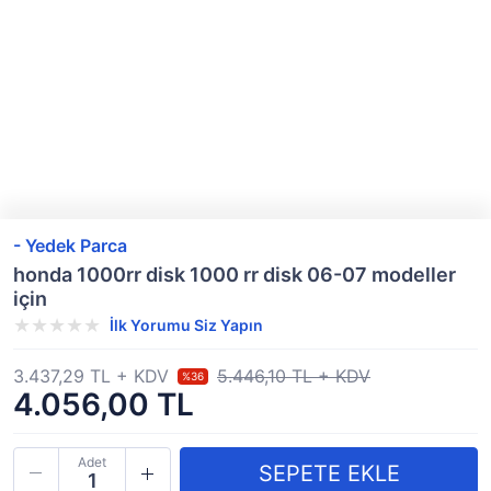
- Yedek Parca
honda 1000rr disk 1000 rr disk 06-07 modeller
için
İlk Yorumu Siz Yapın
3.437,29 TL + KDV
5.446,10 TL + KDV
%36
4.056,00 TL
Adet