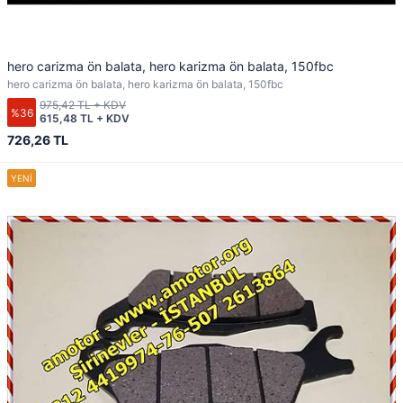
hero carizma ön balata, hero karizma ön balata, 150fbc
hero carizma ön balata, hero karizma ön balata, 150fbc
975,42 TL + KDV
%36
615,48 TL + KDV
726,26 TL