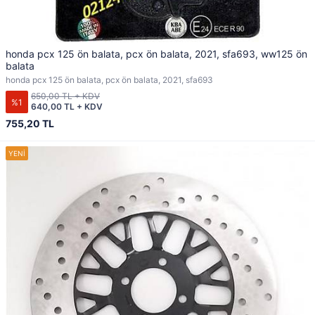
honda pcx 125 ön balata, pcx ön balata, 2021, sfa693, ww125 ön
balata
honda pcx 125 ön balata, pcx ön balata, 2021, sfa693
650,00 TL + KDV
%1
640,00 TL + KDV
755,20 TL