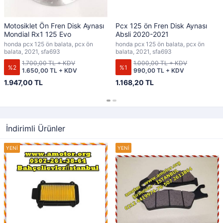
Motosiklet Ön Fren Disk Aynası
Pcx 125 ön Fren Disk Aynası
Mondial Rx1 125 Evo
Absli 2020-2021
honda pcx 125 ön balata, pcx ön
honda pcx 125 ön balata, pcx ön
balata, 2021, sfa693
balata, 2021, sfa693
1.700,00 TL + KDV
1.000,00 TL + KDV
%2
%1
1.650,00 TL + KDV
990,00 TL + KDV
1.947,00 TL
1.168,20 TL
İndirimli Ürünler