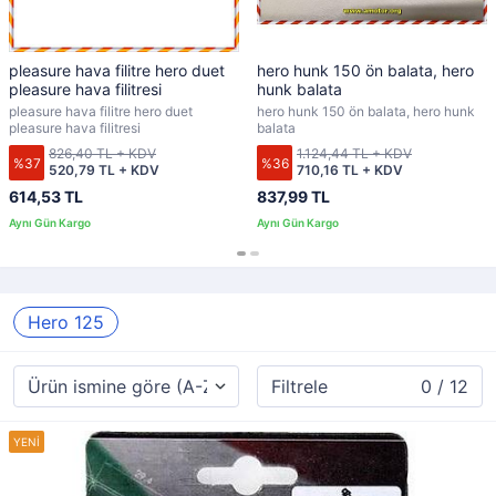
pleasure hava filitre hero duet
hero hunk 150 ön balata, hero
pleasure hava filitresi
hunk balata
pleasure hava filitre hero duet
hero hunk 150 ön balata, hero hunk
pleasure hava filitresi
balata
826,40 TL + KDV
1.124,44 TL + KDV
%37
%36
520,79 TL + KDV
710,16 TL + KDV
614,53 TL
837,99 TL
Hero 125
Filtrele
0 / 12