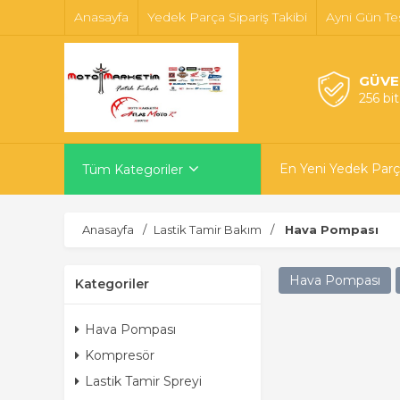
Anasayfa
Yedek Parça Sipariş Takibi
Ayni Gün Te
GÜVE
256 bi
En Yeni Yedek Parç
Tüm Kategoriler
Anasayfa
Lastik Tamir Bakım
Hava Pompası
Hava Pompası
Kategoriler
Hava Pompası
Kompresör
Lastik Tamir Spreyi