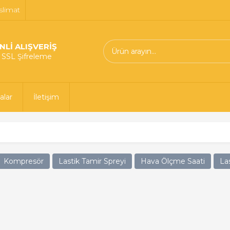
slimat
NLİ ALIŞVERİŞ
t SSL Şifreleme
alar
İletişim
Kompresör
Lastik Tamir Spreyi
Hava Ölçme Saati
La