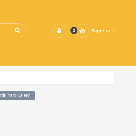
Sepetim
0
stik Yazı Kalemi