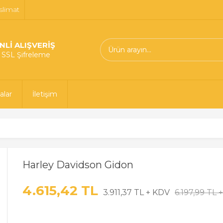
slimat
NLİ ALIŞVERİŞ
t SSL Şifreleme
alar
İletişim
Harley Davidson Gidon
4.615,42 TL
3.911,37 TL + KDV
6.197,99 TL 