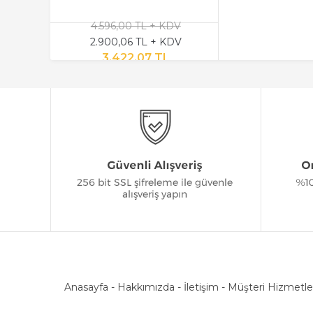
4.596,00 TL + KDV
2.900,06 TL + KDV
3.422,07 TL
Anasayfa
-
Hakkımızda
-
İletişim
-
Müşteri Hizmetle