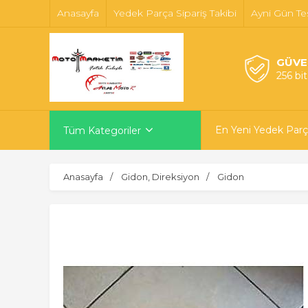
Anasayfa
Yedek Parça Sipariş Takibi
Ayni Gün Te
GÜVE
256 bi
En Yeni Yedek Parç
Tüm Kategoriler
Anasayfa
Gidon, Direksiyon
Gidon