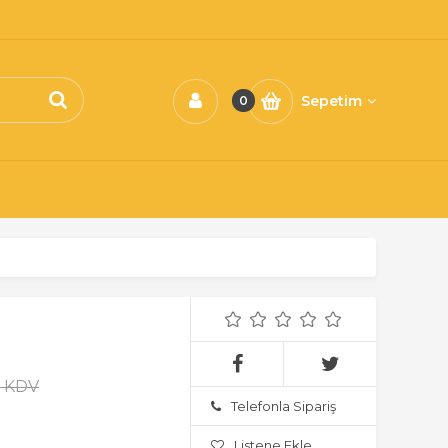
Sepetim
0
+ KDV
Telefonla Sipariş
Listene Ekle