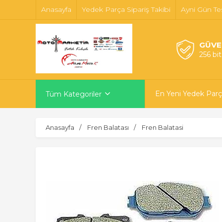
Anasayfa
Yedek Parça Sipariş Takibi
Ayni Gün Te
GÜVE
256 bi
En Yeni Yedek Parç
Tüm Kategoriler
Anasayfa
Fren Balatası
Fren Balatasi