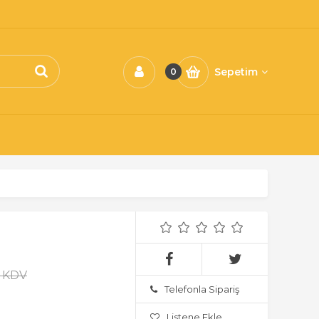
Sepetim
0
+ KDV
Telefonla Sipariş
Listene Ekle