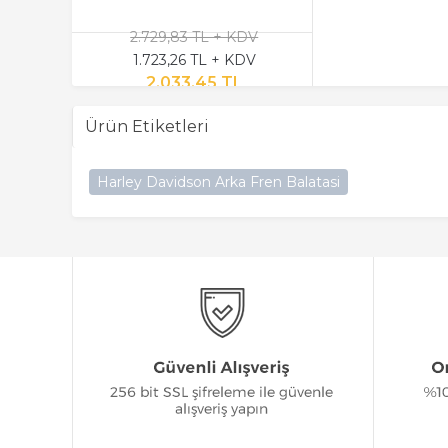
2.729,83 TL + KDV
1.723,26 TL + KDV
2.033,45 TL
Ürün Etiketleri
Harley Davidson Arka Fren Balatasi