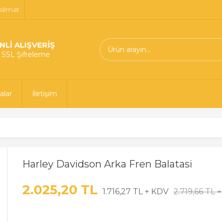
slimat
NLİ ALIŞVERİŞ
t SSL Şifreleme
alar
İletişim
Harley Davidson Arka Fren Balatasi
2.025,20 TL
1.716,27 TL + KDV
2.719,66 TL 