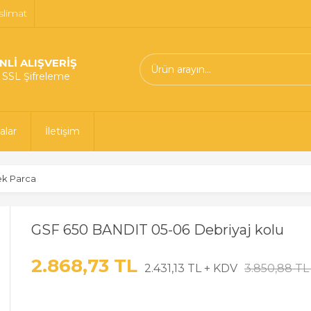
slimat
NLİ ALIŞVERİŞ
t SSL Şifreleme
alar
İletişim
k Parca
GSF 650 BANDIT 05-06 Debriyaj kolu
2.868,73 TL
2.431,13 TL + KDV
3.850,88 TL