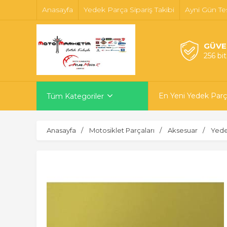
Anasayfa
Yedek Parça Sipariş Takibi
Ayni Gün Te
GÜVE
256 bi
En Yeni Yedek Parç
Tüm Kategoriler
Anasayfa
Motosiklet Parçaları
Aksesuar
Yede