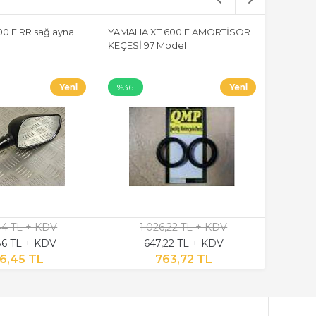
0 F RR sağ ayna
YAMAHA XT 600 E AMORTİSÖR
Suzuki A
KEÇESİ 97 Model
Komple s
%36
%36
,44 TL + KDV
1.026,22 TL + KDV
4
6 TL + KDV
647,22 TL + KDV
2
6,45 TL
763,72 TL