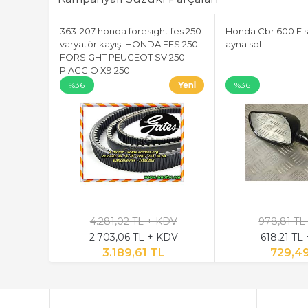
363-207 honda foresight fes 250
Honda Cbr 600 F s
varyatör kayışı HONDA FES 250
ayna sol
FORSIGHT PEUGEOT SV 250
PIAGGIO X9 250
%36
%36
4.281,02 TL + KDV
978,81 TL
2.703,06 TL + KDV
618,21 TL
3.189,61 TL
729,4