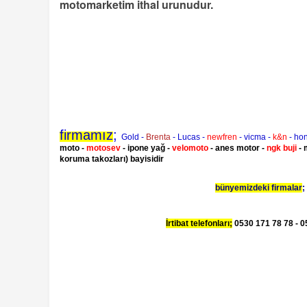
motomarketim ithal urunudur.
firmamız
;
Gold -
Brenta
- Lucas -
newfren
- vicma -
k&n
- ho
moto -
motosev
- ipone yağ -
velomoto
- anes motor -
ngk buji
- 
koruma takozları) bayisidir
bünyemizdeki firmalar
;
İrtibat telefonları;
0530 171 78 78 - 05