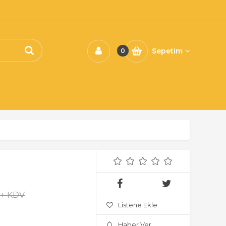
Sepetim
0
 + KDV
Listene Ekle
Haber Ver