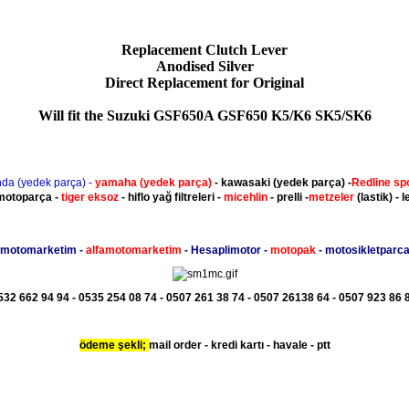
Replacement Clutch Lever
Anodised Silver
Direct Replacement for Original
Will fit the Suzuki GSF650A GSF650 K5/K6 SK5/SK6
nda (yedek parça) -
yamaha
(yedek parça)
- kawasaki
(yedek parça)
-
Redline sp
motoparça -
tiger eksoz
- hiflo yağ filtreleri -
micehlin
- prelli -
metzeler
(lastik) - l
 motomarketim -
alfamotomarketim
- Hesaplimotor -
motopak
- motosikletparcal
32 662 94 94 - 0535 254 08 74 - 0507 261 38 74 - 0507 26138 64 - 0507 923 86 8
ödeme şekli;
mail order - kredi kartı - havale - ptt