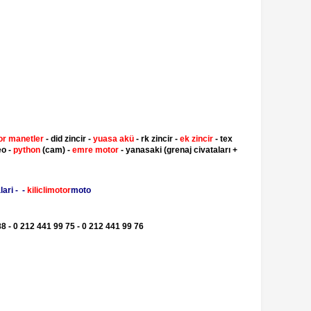
or manetler
- did zincir -
yuasa akü
- rk zincir -
ek zincir
- tex
eo -
python
(cam) -
emre motor
- yanasaki (grenaj civataları +
ari - -
kiliclimotor
moto
8 - 0 212 441 99 75 - 0 212 441 99 76