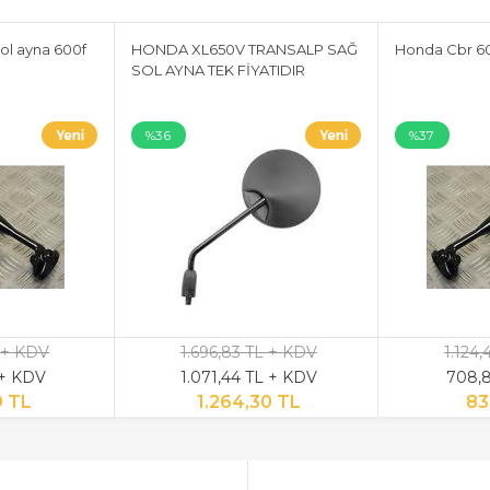
ol ayna 600f
HONDA XL650V TRANSALP SAĞ
Honda Cbr 60
SOL AYNA TEK FİYATIDIR
%36
%37
 + KDV
1.696,83 TL + KDV
1.124
 + KDV
1.071,44 TL + KDV
708,8
9 TL
1.264,30 TL
83