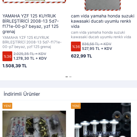
YAMAHA YZF 125 KUYRUK
cam vida yamaha honda suzuki
BİRLEŞTİRİCİ 2008-13 5d7-
kawasaki ducatı uyumlu renklı
f171e-00-p7 beyaz, yzf 125
vida
grenaj
cam vida yamaha honda suzuki
kawasaki ducatı uyumlu renklı vida
YAMAHA YZF 125 KUYRUK
BİRLEŞTİRİCİ 2008-13 5d7-f171e-
836,56 TL + KDV
%36
00-p7 beyaz, yzf 125 grenaj
527,95 TL + KDV
2.025,35 TL + KDV
622,99 TL
%36
1.278,30 TL + KDV
1.508,39 TL
İndirimli Ürünler