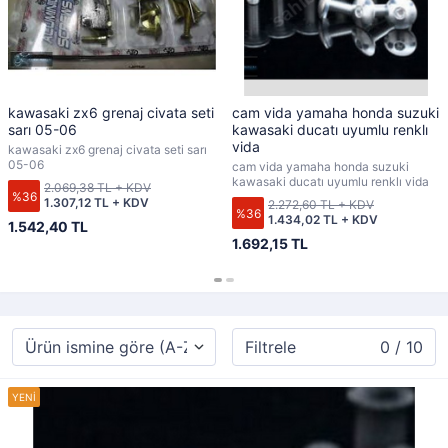
kawasaki zx6 grenaj civata seti
cam vida yamaha honda suzuki
sarı 05-06
kawasaki ducatı uyumlu renklı
vida
kawasaki zx6 grenaj civata seti sarı
05-06
cam vida yamaha honda suzuki
kawasaki ducatı uyumlu renklı vida
2.069,38 TL + KDV
%36
1.307,12 TL + KDV
2.272,60 TL + KDV
%36
1.434,02 TL + KDV
1.542,40 TL
1.692,15 TL
Filtrele
0 / 10