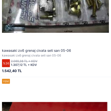
kawasaki zx6 grenaj civata seti sarı 05-06
kawasaki zx6 grenaj civata seti sarı 05-06
2.069,38 TL + KDV
%36
1.307,12 TL + KDV
1.542,40 TL