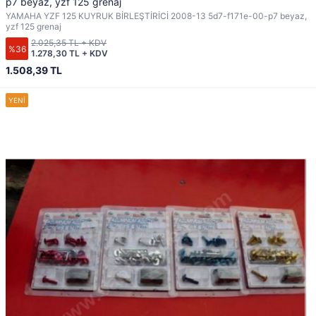
p7 beyaz, yzf 125 grenaj
YAMAHA YZF 125 KUYRUK BİRLEŞTİRİCİ 2008-13 5d7-f171e-00-p7 beyaz,
yzf 125 grenaj
2.025,35 TL + KDV
%36
1.278,30 TL + KDV
1.508,39 TL