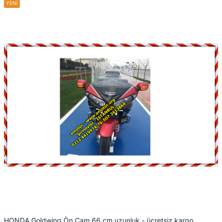
HONDA Goldwing Ön Cam 66 cm uzunluk - ücretsiz kargo,