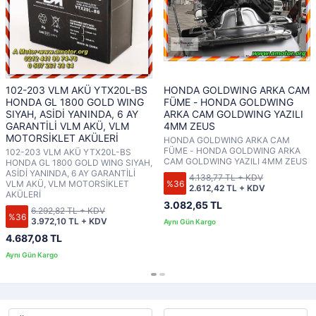
102-203 VLM AKÜ YTX20L-BS
HONDA GOLDWING ARKA CAM
HONDA GL 1800 GOLD WING
FÜME - HONDA GOLDWING
SIYAH, ASİDİ YANINDA, 6 AY
ARKA CAM GOLDWING YAZILI
GARANTİLİ VLM AKÜ, VLM
4MM ZEUS
MOTORSİKLET AKÜLERİ
HONDA GOLDWING ARKA CAM
FÜME - HONDA GOLDWING ARKA
102-203 VLM AKÜ YTX20L-BS
CAM GOLDWING YAZILI 4MM ZEUS
HONDA GL 1800 GOLD WING SIYAH,
ASİDİ YANINDA, 6 AY GARANTİLİ
4.138,77 TL + KDV
%36
VLM AKÜ, VLM MOTORSİKLET
2.612,42 TL + KDV
AKÜLERİ
3.082,65 TL
6.292,82 TL + KDV
%36
3.972,10 TL + KDV
4.687,08 TL