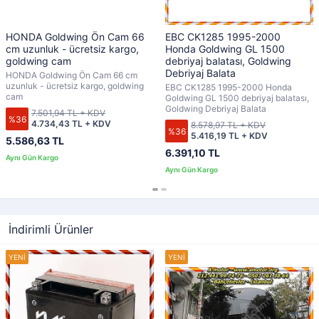
HONDA Goldwing Ön Cam 66
EBC CK1285 1995-2000
cm uzunluk - ücretsiz kargo,
Honda Goldwing GL 1500
goldwing cam
debriyaj balatası, Goldwing
Debriyaj Balata
HONDA Goldwing Ön Cam 66 cm
uzunluk - ücretsiz kargo, goldwing
EBC CK1285 1995-2000 Honda
cam
Goldwing GL 1500 debriyaj balatası,
Goldwing Debriyaj Balata
7.501,94 TL + KDV
%36
4.734,43 TL + KDV
8.578,97 TL + KDV
%36
5.416,19 TL + KDV
5.586,63 TL
6.391,10 TL
İndirimli Ürünler