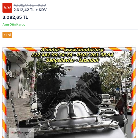
4.138,77 TL + KDV
%36
2.612,42 TL + KDV
3.082,65 TL