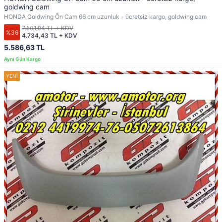
goldwing cam
HONDA Goldwing Ön Cam 66 cm uzunluk - ücretsiz kargo, goldwing cam
7.501,94 TL + KDV
%36
4.734,43 TL + KDV
5.586,63 TL