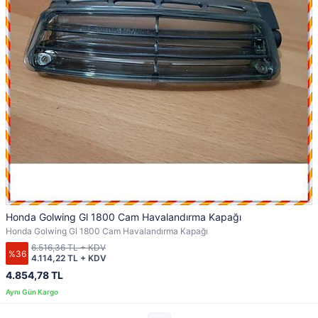
Honda Golwing Gl 1800 Cam Havalandırma Kapağı
Honda Golwing Gl 1800 Cam Havalandırma Kapağı
6.516,36 TL + KDV
%36
4.114,22 TL + KDV
4.854,78 TL