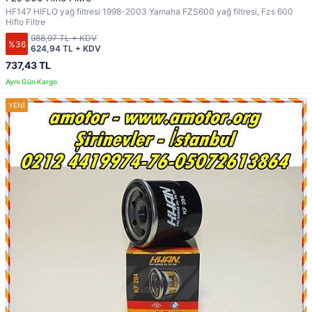
HF147 HIFLO yağ filtresi 1998-2003 Yamaha FZS600 yağ filtresi, Fzs 600
Hiflo Filtre
988,97 TL + KDV
%36
624,94 TL + KDV
737,43 TL