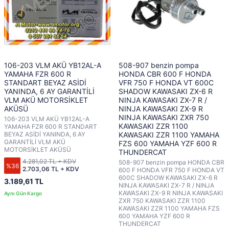
106-203 VLM AKÜ YB12AL-A
508-907 benzin pompa
YAMAHA FZR 600 R
HONDA CBR 600 F HONDA
STANDART BEYAZ ASİDİ
VFR 750 F HONDA VT 600C
YANINDA, 6 AY GARANTİLİ
SHADOW KAWASAKI ZX-6 R
VLM AKÜ MOTORSİKLET
NINJA KAWASAKI ZX-7 R /
AKÜSÜ
NINJA KAWASAKI ZX-9 R
NINJA KAWASAKI ZXR 750
106-203 VLM AKÜ YB12AL-A
KAWASAKI ZZR 1100
YAMAHA FZR 600 R STANDART
BEYAZ ASİDİ YANINDA, 6 AY
KAWASAKI ZZR 1100 YAMAHA
GARANTİLİ VLM AKÜ
FZS 600 YAMAHA YZF 600 R
MOTORSİKLET AKÜSÜ
THUNDERCAT
4.281,02 TL + KDV
508-907 benzin pompa HONDA CBR
%36
2.703,06 TL + KDV
600 F HONDA VFR 750 F HONDA VT
600C SHADOW KAWASAKI ZX-6 R
3.189,61 TL
NINJA KAWASAKI ZX-7 R / NINJA
KAWASAKI ZX-9 R NINJA KAWASAKI
ZXR 750 KAWASAKI ZZR 1100
KAWASAKI ZZR 1100 YAMAHA FZS
600 YAMAHA YZF 600 R
THUNDERCAT