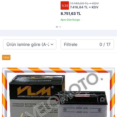
11.749,09 TL + KDV
%36
7.416,64 TL + KDV
8.751,63 TL
Filtrele
0 / 17