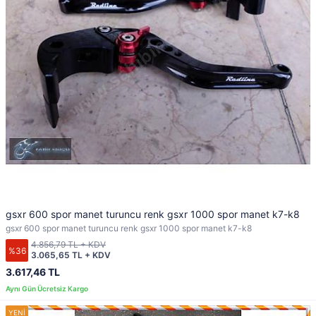
gsxr 600 spor manet turuncu renk gsxr 1000 spor manet k7-k8
gsxr 600 spor manet turuncu renk gsxr 1000 spor manet k7-k8
4.856,79 TL + KDV
%36
3.065,65 TL + KDV
3.617,46 TL