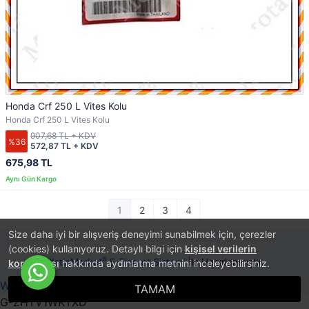
Honda Crf 250 L Vites Kolu
Honda Crf 250 L Vites Kolu
907,68 TL + KDV
%36
572,87 TL + KDV
675,98 TL
1
2
3
4
Size daha iyi bir alışveriş deneyimi sunabilmek için, çerezler
(cookies) kullanıyoruz. Detaylı bilgi için
kişisel verilerin
®
PlatinMarket
E-Ticaret Sistemi
İle Hazırlanmıştır.
korunması
hakkında aydınlatma metnini inceleyebilirsiniz.
Whatsapp ile Sipariş Ver!
TAMAM
G-ZHTV1WKTXD