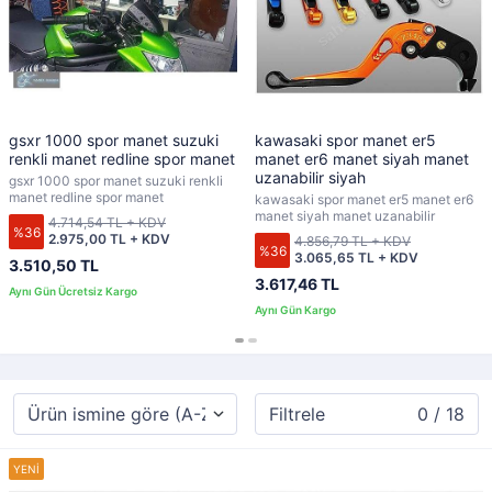
gsxr 1000 spor manet suzuki
kawasaki spor manet er5
renkli manet redline spor manet
manet er6 manet siyah manet
uzanabilir siyah
gsxr 1000 spor manet suzuki renkli
manet redline spor manet
kawasaki spor manet er5 manet er6
manet siyah manet uzanabilir
4.714,54 TL + KDV
%36
2.975,00 TL + KDV
4.856,79 TL + KDV
%36
3.065,65 TL + KDV
3.510,50 TL
3.617,46 TL
Filtrele
0 / 18