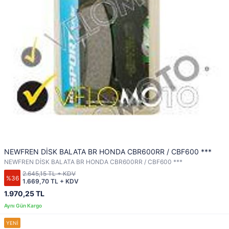
NEWFREN DİSK BALATA BR HONDA CBR600RR / CBF600 ***
NEWFREN DİSK BALATA BR HONDA CBR600RR / CBF600 ***
2.645,15 TL + KDV
%36
1.669,70 TL + KDV
1.970,25 TL