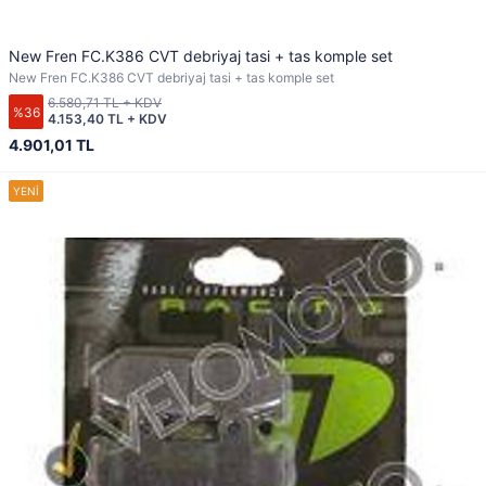
New Fren FC.K386 CVT debriyaj tasi + tas komple set
New Fren FC.K386 CVT debriyaj tasi + tas komple set
6.580,71 TL + KDV
%36
4.153,40 TL + KDV
4.901,01 TL