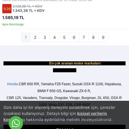
2.126,96 TL + KDV
%36
1.343,38 TL + KDV
1.585,19 TL
1
2
3
4
5
6
7
8
9
En çok aranan motor markaları:
Honda
CBR 600 RR
,
Yamaha
FZ6 Fazer
,
Suzuki
GSX-R 1100
,
Hayabusa
,
BMW
F 650 GS
,
Kawasaki
ZX-6 R
,
CBR 125
, 
Varadero
, 
Transalp
, 
Dragstar
, 
Virago
, 
Burgman
, 
DL 650
, 
GSX-R 
1000
, 
Ninja 250
, 
ZZR
, 
CBR 600F
Size daha iyi bir alışveriş deneyimi sunabilmek için, çerezler
(cookies) kullanıyoruz. Detaylı bilgi için
kişisel verilerin
®
PlatinMarket
E-Ticaret Sistemi
İle Hazırlanmıştır.
korunması
hakkında aydınlatma metnini inceleyebilirsiniz.
Whatsapp ile Sipariş Ver!