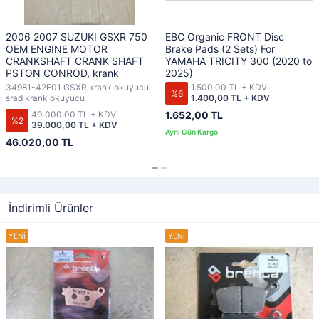
2006 2007 SUZUKI GSXR 750
EBC Organic FRONT Disc
OEM ENGINE MOTOR
Brake Pads (2 Sets) For
CRANKSHAFT CRANK SHAFT
YAMAHA TRICITY 300 (2020 to
PSTON CONROD, krank
2025)
34981-42E01 GSXR krank okuyucu
1.500,00 TL + KDV
%6
srad krank okuyucu
1.400,00 TL + KDV
40.000,00 TL + KDV
1.652,00 TL
%2
39.000,00 TL + KDV
46.020,00 TL
İndirimli Ürünler