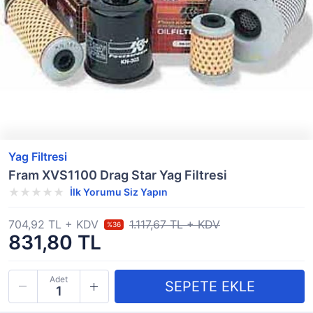
Yag Filtresi
Fram XVS1100 Drag Star Yag Filtresi
İlk Yorumu Siz Yapın
704,92 TL + KDV
1.117,67 TL + KDV
%36
831,80 TL
Adet