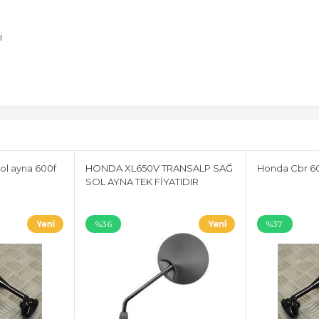
i
ol ayna 600f
HONDA XL650V TRANSALP SAĞ
Honda Cbr 60
SOL AYNA TEK FİYATIDIR
%36
%37