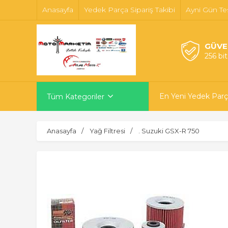
Anasayfa
Yedek Parça Sipariş Takibi
Ayni Gün Te
GÜVE
256 bi
En Yeni Yedek Parç
Tüm Kategoriler
Anasayfa
Yağ Filtresi
. Suzuki GSX-R 750