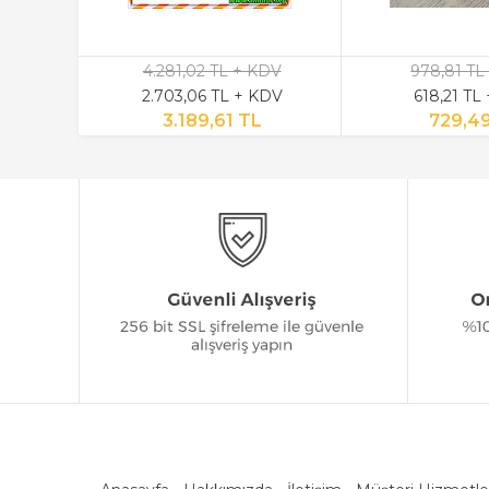
4.281,02 TL + KDV
978,81 TL
2.703,06 TL + KDV
618,21 TL
3.189,61 TL
729,4