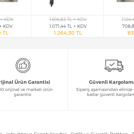
 + KDV
1.696,83 TL + KDV
1.124
 + KDV
1.071,44 TL + KDV
708,8
9 TL
1.264,30 TL
83