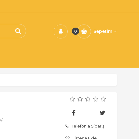
Sepetim
0
DV
Telefonla Sipariş
Listene Ekle