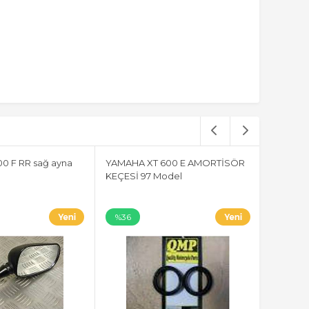
0 F RR sağ ayna
YAMAHA XT 600 E AMORTİSÖR
KEÇESİ 97 Model
%36