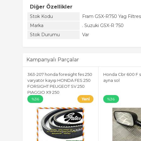
Diğer Özellikler
Stok Kodu
Fram GSX-R750 Yag Filtres
Marka
. Suzuki GSX-R 750
Stok Durumu
Var
Kampanyalı Parçalar
363-207 honda foresight fes 250
Honda Cbr 600 F s
varyatör kayışı HONDA FES 250
ayna sol
FORSIGHT PEUGEOT SV 250
PIAGGIO X9 250
%36
%36