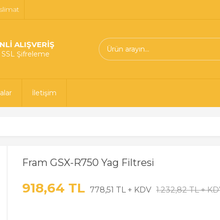
slimat
NLİ ALIŞVERİŞ
t SSL Şifreleme
alar
İletişim
Fram GSX-R750 Yag Filtresi
918,64 TL
778,51 TL + KDV
1.232,82 TL + K