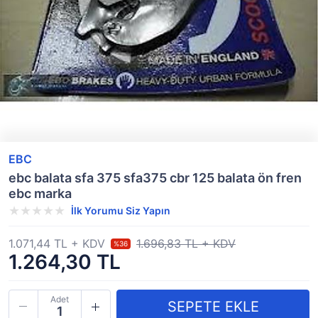
EBC
ebc balata sfa 375 sfa375 cbr 125 balata ön fren
ebc marka
İlk Yorumu Siz Yapın
1.071,44 TL + KDV
1.696,83 TL + KDV
%36
1.264,30 TL
Adet