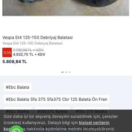
Vespa Et4 125-150 Debriyaj Balatasi
Vespa Et4 125-150 Debriyaj Balatasi
7.799,98 TL + KDV
%36
4.922,75 TL + KDV
5.808,84 TL
Ebc Balata
Ebc Balata Sfa 375 Sfa375 Cbr 125 Balata Ön Fren
Ebc Marka
Sfa375 Balata
Sfa 375 Balata
Size daha iyi bir alışveriş deneyimi sunabilmek için, çerezler
(cookies) kullanıyoruz. Detaylı bilgi için
kişisel verilerin
®
PlatinMarket
E-Ticaret Sistemi
İle Hazırlanmıştır.
korunması
hakkında aydınlatma metnini inceleyebilirsiniz.