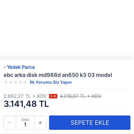
- Yedek Parca
ebc arka disk md988d an650 k3 03 model
İlk Yorumu Siz Yapın
2.662,27 TL + KDV
4.216,67 TL + KDV
%36
3.141,48 TL
Adet