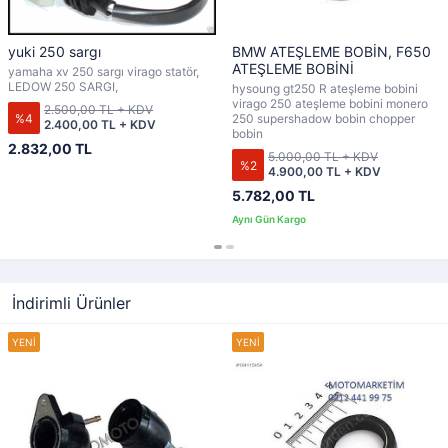
yuki 250 sargı
BMW ATEŞLEME BOBİN, F650
ATEŞLEME BOBİNİ
yamaha xv 250 sargı virago statör,
LEDOW 250 SARGI,
hysoung gt250 R ateşleme bobini
virago 250 ateşleme bobini monero
2.500,00 TL + KDV
%4
250 supershadow bobin chopper
2.400,00 TL + KDV
bobin
2.832,00 TL
5.000,00 TL + KDV
%2
4.900,00 TL + KDV
5.782,00 TL
İndirimli Ürünler