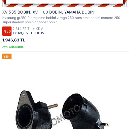
XV 535 BOBİN, XV 1100 BOBİN, YAMAHA BOBİN
hysoung gt250 R ateşleme bobini virago 250 ateşleme bobini monero 250
supershadow bobin chopper bobin
2.614,67 TL + KDV
%36
1.649,85 TL + KDV
1.946,83 TL