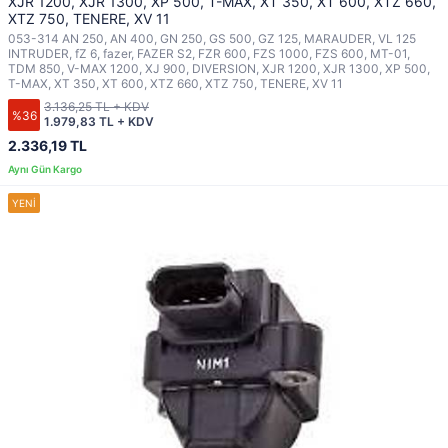
XJR 1200, XJR 1300, XP 500, T-MAX, XT 350, XT 600, XTZ 660,
XTZ 750, TENERE, XV 11
053-314 AN 250, AN 400, GN 250, GS 500, GZ 125, MARAUDER, VL 125
INTRUDER, fZ 6, fazer, FAZER S2, FZR 600, FZS 1000, FZS 600, MT-01,
TDM 850, V-MAX 1200, XJ 900, DIVERSION, XJR 1200, XJR 1300, XP 500,
T-MAX, XT 350, XT 600, XTZ 660, XTZ 750, TENERE, XV 11
3.136,25 TL + KDV
%36
1.979,83 TL + KDV
2.336,19 TL