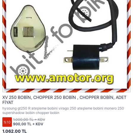
XV 250 BOBİN, CHOPPER 250 BOBİN , CHOPPER BOBİN, ADET
FİYAT
hysoung gt250 R ateşleme bobini virago 250 ateşleme bobini monero 250
supershadow bobin chopper bobin
1.000,00 TL + KDV
%10
900,00 TL + KDV
1.062,00 TL