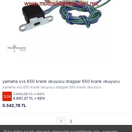
yamaha xvs 650 krank okuyucu dragsar 650 krank okuyucu
yamaha xvs 650 krank okuyucu dragsar 650 krank okuyucu
7.440,98 TL + KDV
%36
4.697,27 TL + KDV
5.542,78 TL
1
2
Size daha iyi bir alışveriş deneyimi sunabilmek için, çerezler