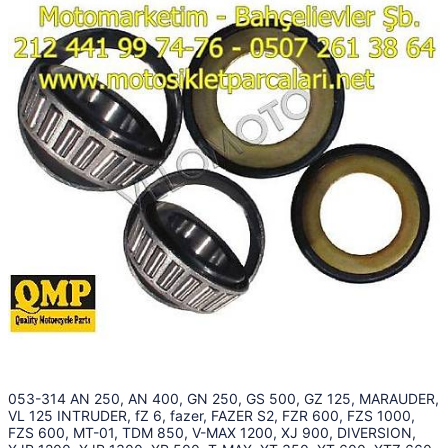
053-314 AN 250, AN 400, GN 250, GS 500, GZ 125, MARAUDER,
VL 125 INTRUDER, fZ 6, fazer, FAZER S2, FZR 600, FZS 1000,
FZS 600, MT-01, TDM 850, V-MAX 1200, XJ 900, DIVERSION,