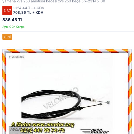
yamaha xvs 250 amotisör kecesi xvs 250 keçe 5jx-23145-00
1.124,44 TL + KDV
%37
708,86 TL + KDV
836,45 TL