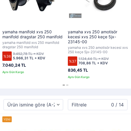
yamaha manifold xvs 250
yamaha xvs 250 amotisör
manifold dragstar 250 manifold
kecesi xvs 250 keçe 5jx-
23145-00
yamaha manifold xvs 250 manifold
dragstar 250 manifold
yamaha xvs 250 amotisör kecesi xvs
250 keçe 5jx-23145-00
9.452,78 TL + KDV
%36
5.966,31 TL + KDV
1.124,44 TL + KDV
%37
708,86 TL + KDV
7.040,24 TL
836,45 TL
Filtrele
0 / 14