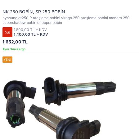
NK 250 BOBİN, SR 250 BOBİN
hysoung gt250 R ateşleme bobini virago 250 ateşleme bobini monero 250
supershadow bobin chopper bobin
1.500,00 TL + KDV
%6
1.400,00 TL + KDV
1.652,00 TL