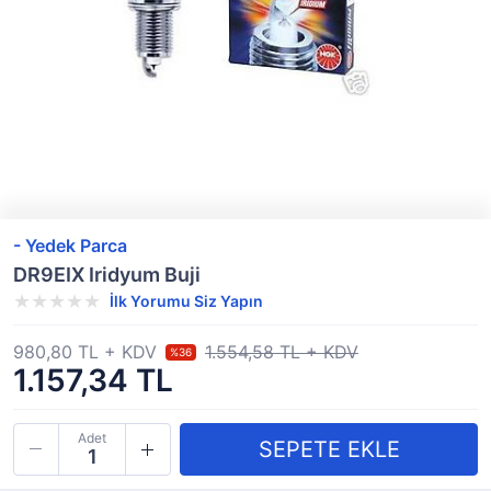
- Yedek Parca
DR9EIX Iridyum Buji
İlk Yorumu Siz Yapın
980,80 TL + KDV
1.554,58 TL + KDV
%36
1.157,34 TL
Adet