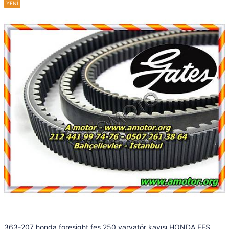
363-207 honda foresight fes 250 varyatör kayışı HONDA FES