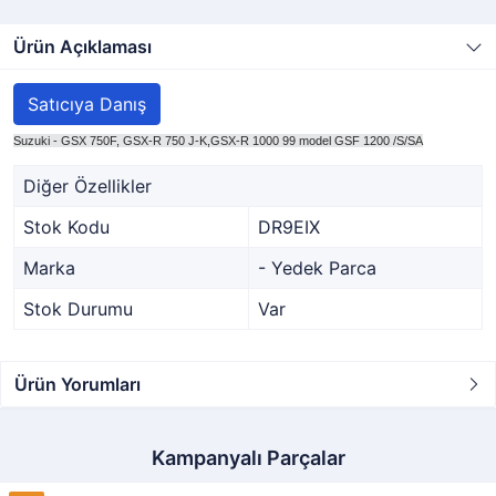
Ürün Açıklaması
Satıcıya Danış
Suzuki - GSX 750F, GSX-R 750 J-K,GSX-R 1000 99 model GSF 1200 /S/SA
Diğer Özellikler
Stok Kodu
DR9EIX
Marka
- Yedek Parca
Stok Durumu
Var
Ürün Yorumları
Kampanyalı Parçalar