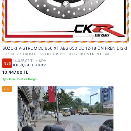
SUZUKI V-STROM DL 650 XT ABS 650 CC 12-18 ÖN FREN DİSKİ
SUZUKI V-STROM DL 650 XT ABS 650 CC 12-18 ÖN FREN DİSKİ
14.025,07 TL + KDV
%36
8.853,39 TL + KDV
10.447,00 TL