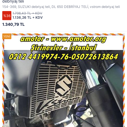
debriyaj teli
154-369, SUZUKI debriyaj teli, DL 650 DEBRİYAJ TELİ, vstrom debriyaj teli
1.798,43 TL + KDV
%36
1.136,26 TL + KDV
1.340,79 TL