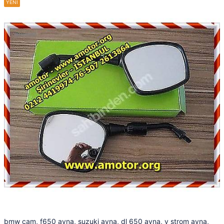
bmw cam, f650 ayna, suzuki ayna, dl 650 ayna, v strom ayna,