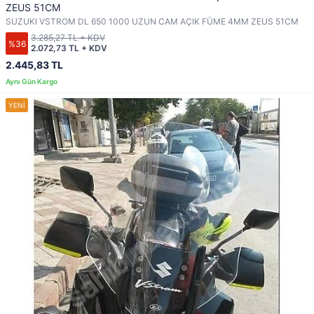
ZEUS 51CM
SUZUKI VSTROM DL 650 1000 UZUN CAM AÇIK FÜME 4MM ZEUS 51CM
3.285,27 TL + KDV
%36
2.072,73 TL + KDV
2.445,83 TL