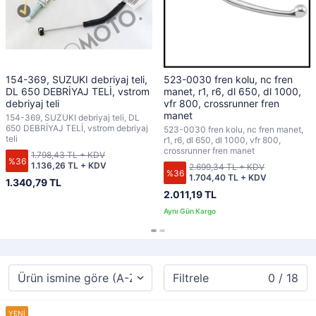
154-369, SUZUKI debriyaj teli,
523-0030 fren kolu, nc fren
DL 650 DEBRİYAJ TELİ, vstrom
manet, r1, r6, dl 650, dl 1000,
debriyaj teli
vfr 800, crossrunner fren
manet
154-369, SUZUKI debriyaj teli, DL
650 DEBRİYAJ TELİ, vstrom debriyaj
523-0030 fren kolu, nc fren manet,
teli
r1, r6, dl 650, dl 1000, vfr 800,
crossrunner fren manet
1.798,43 TL + KDV
%36
1.136,26 TL + KDV
2.699,34 TL + KDV
%36
1.704,40 TL + KDV
1.340,79 TL
2.011,19 TL
Filtrele
0 / 18