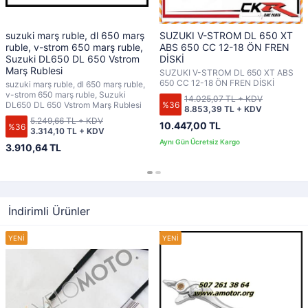
suzuki marş ruble, dl 650 marş
SUZUKI V-STROM DL 650 XT
ruble, v-strom 650 marş ruble,
ABS 650 CC 12-18 ÖN FREN
Suzuki DL650 DL 650 Vstrom
DİSKİ
Marş Rublesi
SUZUKI V-STROM DL 650 XT ABS
650 CC 12-18 ÖN FREN DİSKİ
suzuki marş ruble, dl 650 marş ruble,
v-strom 650 marş ruble, Suzuki
14.025,07 TL + KDV
%36
DL650 DL 650 Vstrom Marş Rublesi
8.853,39 TL + KDV
5.249,66 TL + KDV
10.447,00 TL
%36
3.314,10 TL + KDV
3.910,64 TL
İndirimli Ürünler