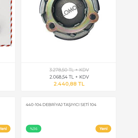
3.278,50 TL + KDV
2.068,54 TL + KDV
2.440,88 TL
440-104 DEBRİYAJ TAŞIYICI SETİ 104
%36