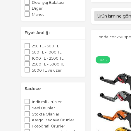
Debriyaj Balatasi
Diğer
Manet
Fiyat Aralığı
Honda cbr 250 spo
250 TL - 500 TL
500 TL - 1000 TL
1000 TL - 2500 TL
%36
2500 TL - 5000 TL
5000 TL ve üzeri
Sadece
İndirimli Ürünler
Yeni Ürünler
Stokta Olanlar
Kargo Bedava Ürünler
Fotoğraflı Ürünler