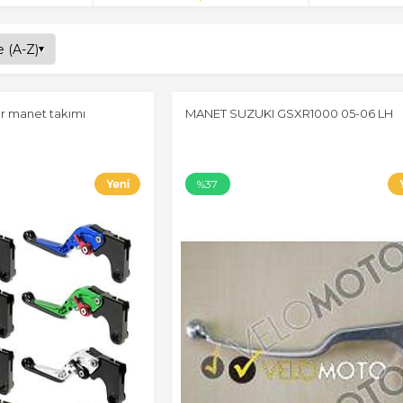
r manet takımı
MANET SUZUKI GSXR1000 05-06 LH
%37