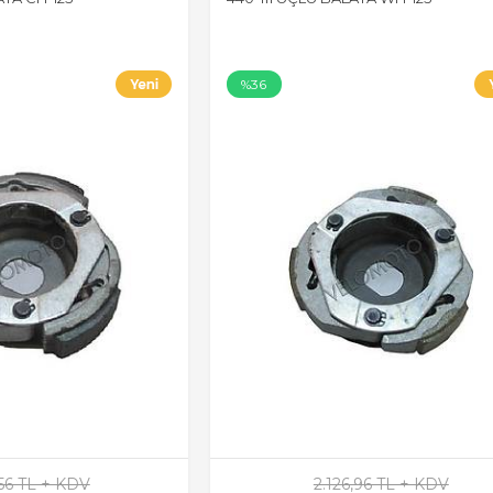
%36
,56 TL + KDV
2.126,96 TL + KDV