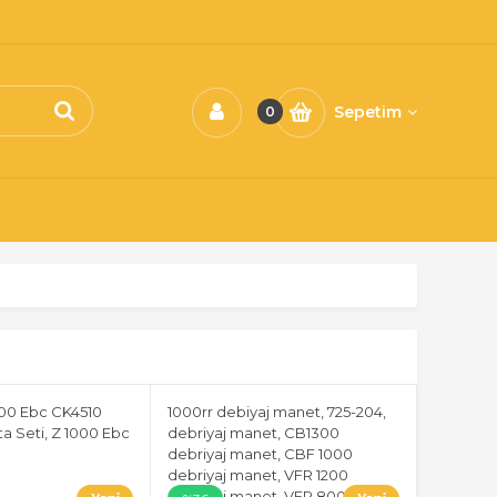
Sepetim
0
00 Ebc CK4510
1000rr debiyaj manet, 725-204,
ta Seti, Z 1000 Ebc
debriyaj manet, CB1300
debriyaj manet, CBF 1000
debriyaj manet, VFR 1200
debriyaj manet, VFR 800