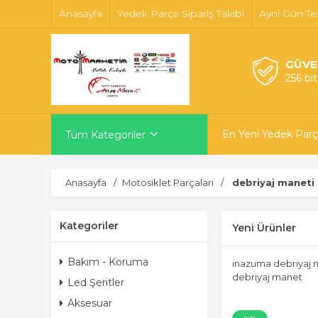
Anasayfa
Yedek Parça Sipariş Takibi
Ayni Gün Te
GÜVE
256 bi
En Yeni Yedek Parç
Tüm Kategoriler
Anasayfa
Motosiklet Parçaları
debriyaj maneti
Kategoriler
Yeni Ürünler
Bakım - Koruma
inazuma debriyaj 
debriyaj manet
Led Şeritler
Aksesuar