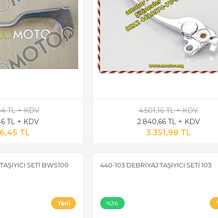
,44 TL + KDV
4.501,16 TL + KDV
6 TL + KDV
2.840,66 TL + KDV
6,45 TL
3.351,98 TL
TAŞIYICI SETİ BWS100
440-103 DEBRİYAJ TAŞIYICI SETİ 103
%36