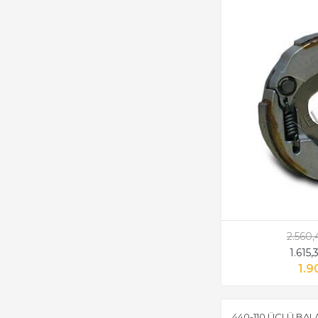
2.560
1.615
1.9
440-110 ÜÇLÜ BAL