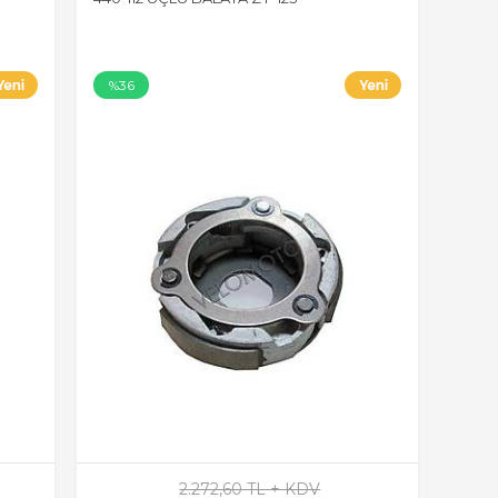
%36
2.272,60 TL + KDV