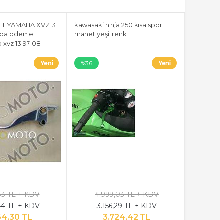
ET YAMAHA XVZ13
kawasaki ninja 250 kısa spor
pıda ödeme
manet yeşil renk
o xvz 13 97-08
%36
83 TL + KDV
4.999,03 TL + KDV
44 TL + KDV
3.156,29 TL + KDV
64,30 TL
3.724,42 TL