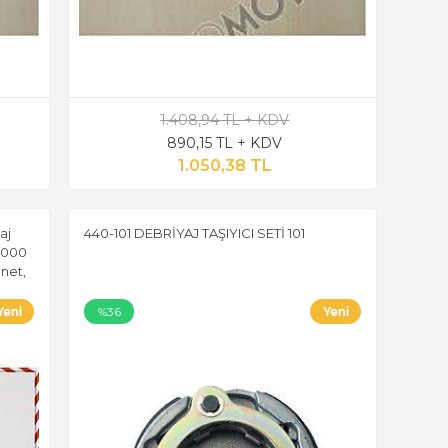
1.408,94 TL + KDV
890,15 TL + KDV
1.050,38 TL
aj
440-101 DEBRİYAJ TAŞIYICI SETİ 101
1000
net,
%36