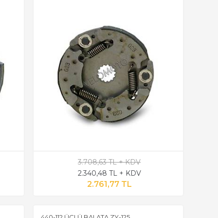
3.708,63 TL + KDV
2.340,48 TL + KDV
2.761,77 TL
440-112 ÜÇLÜ BALATA ZY-125