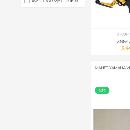
Aynı Gün Kargolu Ürünler
4.568
2.884
3.4
MANET YAMAHA V
%37