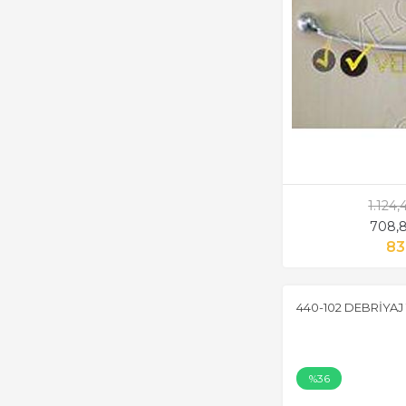
1.124
708,8
83
440-102 DEBRİYAJ 
%36