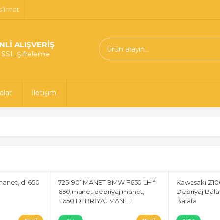
slimat
NLİ ALIŞVERİŞ
t SSL Şifreleme
alar
İletişim
manet, dl 650
725-901 MANET BMW F650 LH f
Kawasaki Z10
650 manet debriyaj manet,
Debriyaj Bala
F650 DEBRİYAJ MANET
Balata