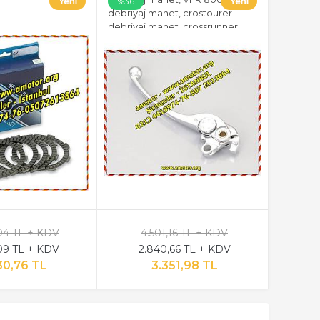
%36
debriyaj manet, crostourer
debriyaj manet, crossrunner
debriyaj manet
04 TL + KDV
4.501,16 TL + KDV
09 TL + KDV
2.840,66 TL + KDV
30,76 TL
3.351,98 TL