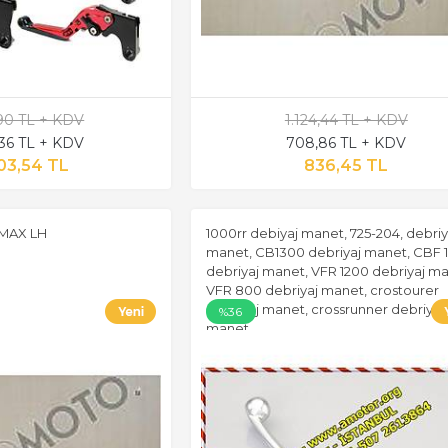
,90 TL + KDV
1.124,44 TL + KDV
,36 TL + KDV
708,86 TL + KDV
03,54 TL
836,45 TL
MAX LH
1000rr debiyaj manet, 725-204, debriy
manet, CB1300 debriyaj manet, CBF 
debriyaj manet, VFR 1200 debriyaj ma
VFR 800 debriyaj manet, crostourer
debriyaj manet, crossrunner debriyaj
%36
manet