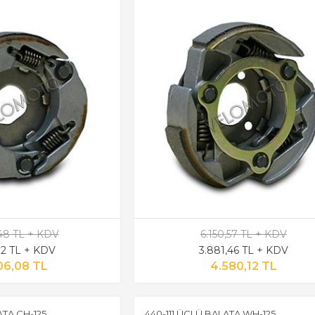
,48 TL + KDV
6.150,57 TL + KDV
,32 TL + KDV
3.881,46 TL + KDV
06,08 TL
4.580,12 TL
ATA CH-125
440-111 ÜÇLÜ BALATA WH-125