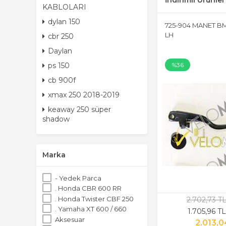
İndirimli Ürünler
KABLOLARI
dylan 150
725-904 MANET B
LH
cbr 250
Daylan
ps 150
%36
cb 900f
xmax 250 2018-2019
keaway 250 süper
shadow
Marka
- Yedek Parca
. Honda CBR 600 RR
. Honda Twister CBF 250
2.702,73 T
. Yamaha XT 600 / 660
1.705,96 T
Aksesuar
2.013,0