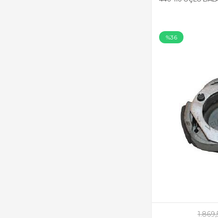
%36
1.869