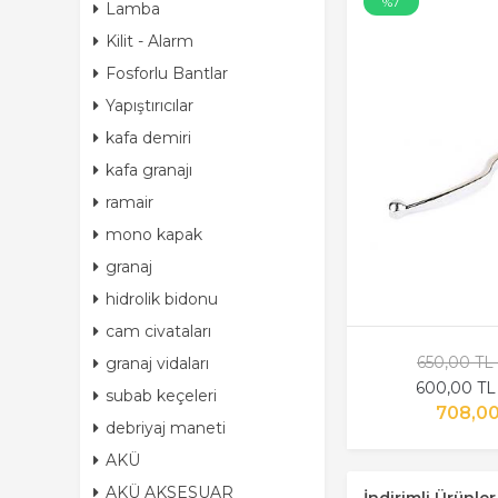
%7
Lamba
Kilit - Alarm
Fosforlu Bantlar
Yapıştırıcılar
kafa demiri
kafa granajı
ramair
mono kapak
granaj
hidrolik bidonu
cam civataları
650,00 TL
granaj vidaları
600,00 TL
subab keçeleri
708,00
debriyaj maneti
AKÜ
AKÜ AKSESUAR