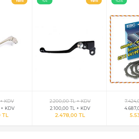
%4
%36
 + KDV
2.200,00 TL + KDV
7.424,
 + KDV
2.100,00 TL + KDV
4.687,
 TL
2.478,00 TL
5.5