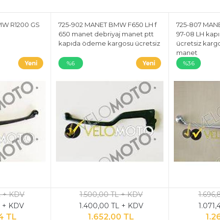
MW R1200 GS
725-902 MANET BMW F650 LH f
725-807 MAN
650 manet debriyaj manet ptt
97-08 LH ka
kapıda ödeme kargosu ücretsiz
ücretsiz karg
manet
%6
%36
L + KDV
1.500,00 TL + KDV
1.696,
L + KDV
1.400,00 TL + KDV
1.071,
4 TL
1.652,00 TL
1.2