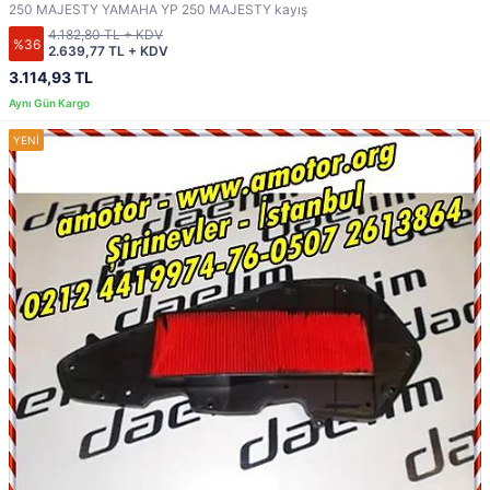
250 MAJESTY YAMAHA YP 250 MAJESTY kayış
4.182,80 TL + KDV
%36
2.639,77 TL + KDV
3.114,93 TL