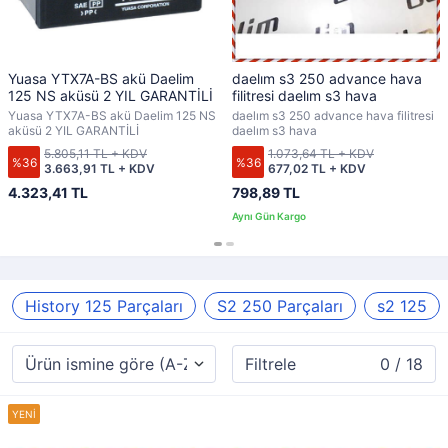
Yuasa YTX7A-BS akü Daelim
daelım s3 250 advance hava
125 NS aküsü 2 YIL GARANTİLİ
filitresi daelım s3 hava
Yuasa YTX7A-BS akü Daelim 125 NS
daelım s3 250 advance hava filitresi
aküsü 2 YIL GARANTİLİ
daelım s3 hava
5.805,11 TL + KDV
1.073,64 TL + KDV
%36
%36
3.663,91 TL + KDV
677,02 TL + KDV
4.323,41 TL
798,89 TL
History 125 Parçaları
S2 250 Parçaları
s2 125
Filtrele
0 / 18