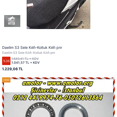
Daelim S3 Sele Kılıfı-Koltuk Kılıfı pnr
Daelim S3 Sele Kılıfı-Koltuk Kılıfı pnr
1.649,41 TL + KDV
%36
1.041,57 TL + KDV
1.229,06 TL