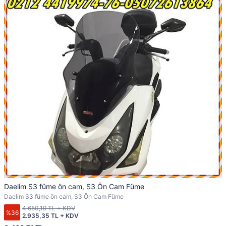
Daelim S3 füme ön cam, S3 Ön Cam Füme
Daelim S3 füme ön cam, S3 Ön Cam Füme
4.650,19 TL + KDV
%36
2.935,35 TL + KDV