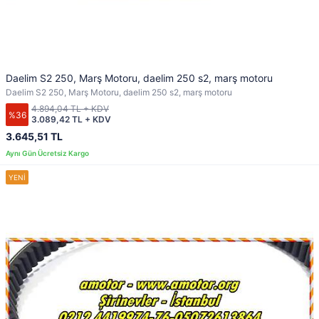
Daelim S2 250, Marş Motoru, daelim 250 s2, marş motoru
Daelim S2 250, Marş Motoru, daelim 250 s2, marş motoru
4.894,04 TL + KDV
%36
3.089,42 TL + KDV
3.645,51 TL