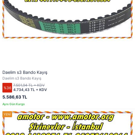
Daelim s3 Bando Kayış
Daelim s3 Bando Kayış
7.501,94 TL + KDV
%36
4.734,43 TL + KDV
5.586,63 TL