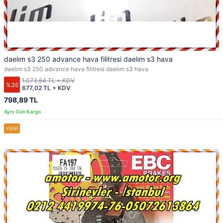
daelım s3 250 advance hava filitresi daelım s3 hava
daelım s3 250 advance hava filitresi daelım s3 hava
1.073,64 TL + KDV
%36
677,02 TL + KDV
798,89 TL