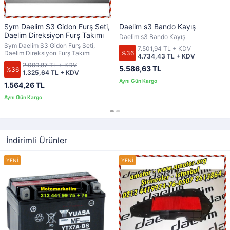
Sym Daelim S3 Gidon Furş Seti,
Daelim s3 Bando Kayış
Daelim Direksiyon Furş Takımı
Daelim s3 Bando Kayış
Sym Daelim S3 Gidon Furş Seti,
7.501,94 TL + KDV
%36
Daelim Direksiyon Furş Takımı
4.734,43 TL + KDV
2.099,87 TL + KDV
5.586,63 TL
%36
1.325,64 TL + KDV
1.564,26 TL
İndirimli Ürünler