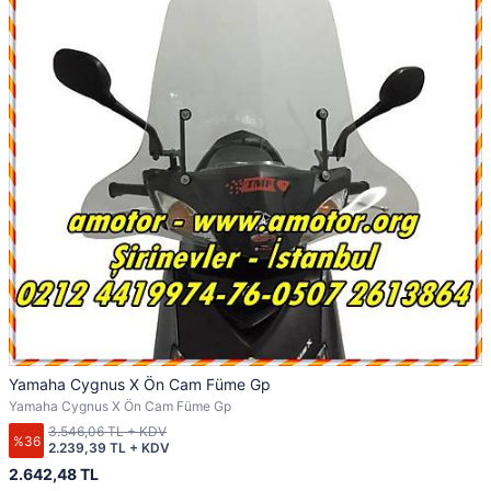
Yamaha Cygnus X Ön Cam Füme Gp
Yamaha Cygnus X Ön Cam Füme Gp
3.546,06 TL + KDV
%36
2.239,39 TL + KDV
2.642,48 TL