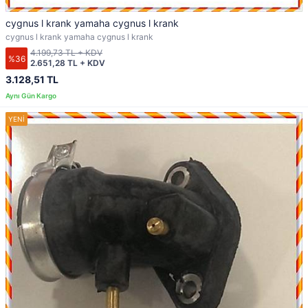
cygnus l krank yamaha cygnus l krank
cygnus l krank yamaha cygnus l krank
4.199,73 TL + KDV
%36
2.651,28 TL + KDV
3.128,51 TL