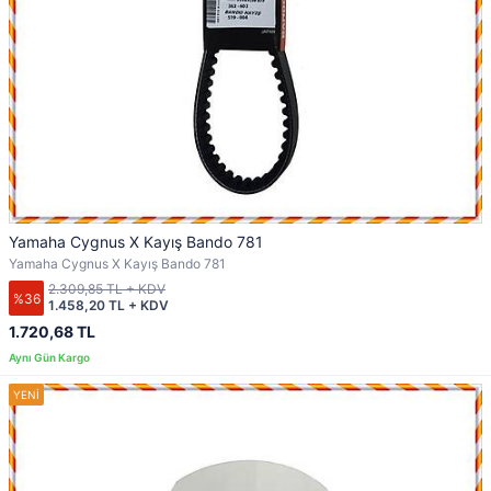
Yamaha Cygnus X Kayış Bando 781
Yamaha Cygnus X Kayış Bando 781
2.309,85 TL + KDV
%36
1.458,20 TL + KDV
1.720,68 TL