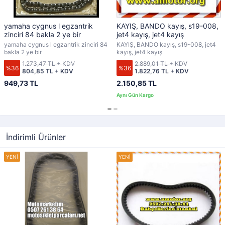
yamaha cygnus l egzantrik
KAYIŞ, BANDO kayış, s19-008,
zinciri 84 bakla 2 ye bir
jet4 kayış, jet4 kayış
yamaha cygnus l egzantrik zinciri 84
KAYIŞ, BANDO kayış, s19-008, jet4
bakla 2 ye bir
kayış, jet4 kayış
1.273,47 TL + KDV
2.889,01 TL + KDV
%36
%36
804,85 TL + KDV
1.822,76 TL + KDV
949,73 TL
2.150,85 TL
İndirimli Ürünler