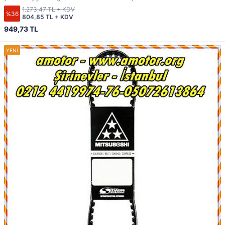
1.273,47 TL + KDV
%36
804,85 TL + KDV
949,73 TL