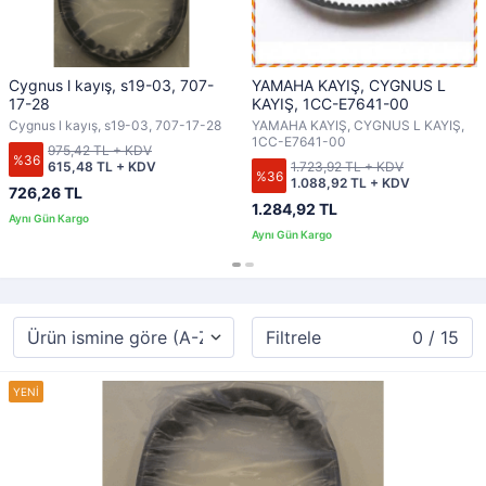
Cygnus l kayış, s19-03, 707-
YAMAHA KAYIŞ, CYGNUS L
17-28
KAYIŞ, 1CC-E7641-00
Cygnus l kayış, s19-03, 707-17-28
YAMAHA KAYIŞ, CYGNUS L KAYIŞ,
1CC-E7641-00
975,42 TL + KDV
%36
615,48 TL + KDV
1.723,92 TL + KDV
%36
1.088,92 TL + KDV
726,26 TL
1.284,92 TL
Filtrele
0 / 15