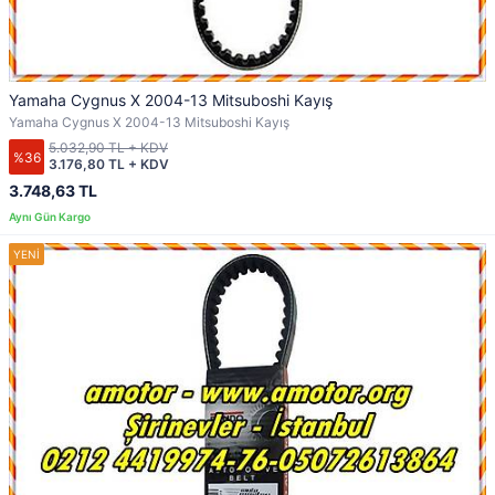
Yamaha Cygnus X 2004-13 Mitsuboshi Kayış
Yamaha Cygnus X 2004-13 Mitsuboshi Kayış
5.032,90 TL + KDV
%36
3.176,80 TL + KDV
3.748,63 TL