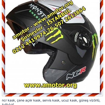
ncr kask, çene açılır kask, servis kask, ucuz kask, güneş vizörlü,
s-m-l-xl