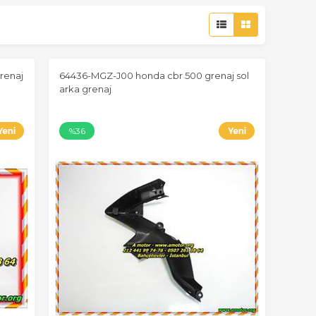
renaj
64436-MGZ-J00 honda cbr 500 grenaj sol
arka grenaj
%36