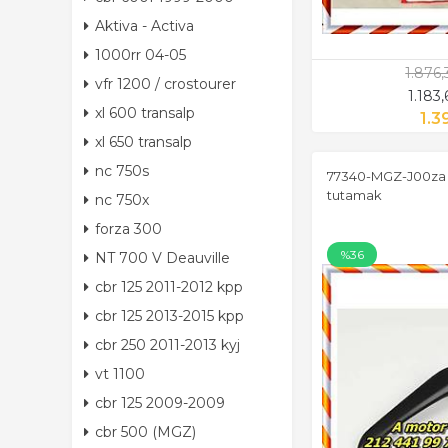
Aktiva - Activa
1000rr 04-05
1.876
vfr 1200 / crostourer
1.183
xl 600 transalp
1.3
xl 650 transalp
nc 750s
77340-MGZ-J00za h
tutamak
nc 750x
forza 300
%36
NT 700 V Deauville
cbr 125 2011-2012 kpp
cbr 125 2013-2015 kpp
cbr 250 2011-2013 kyj
vt 1100
cbr 125 2009-2009
cbr 500 (MGZ)