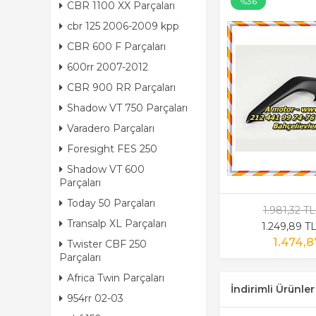
%36
CBR 1100 XX Parçaları
cbr 125 2006-2009 kpp
CBR 600 F Parçaları
600rr 2007-2012
CBR 900 RR Parçaları
Shadow VT 750 Parçaları
Varadero Parçaları
Foresight FES 250
Shadow VT 600
Parçaları
Today 50 Parçaları
1.981,32 T
Transalp XL Parçaları
1.249,89 T
1.474,8
Twister CBF 250
Parçaları
Africa Twin Parçaları
İndirimli Ürünler
954rr 02-03