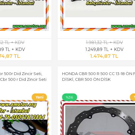
,32 TL + KDV
1.981,32 TL + KDV
,89 TL + KDV
1.249,89 TL + KDV
74,87 TL
1.474,87 TL
500r Did Zincir Seti,
HONDA CBR 500 R 500 CC 13-18 ÖN 
 Cbr 500 r Did Zincir Seti
DİSKİ, CBR 500 ÖN DİSK
%36