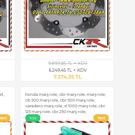
9.899,85 TL + KDV
6.249,45 TL + KDV
7.374,35 TL
t,
honda marş role, cbr marş role, marş role,
cb 500 marş role, cbr 500 marş role,
varadero marş role, xl 1000 marş role, cbr
125 marş role, cbr 250 marş role,
%36