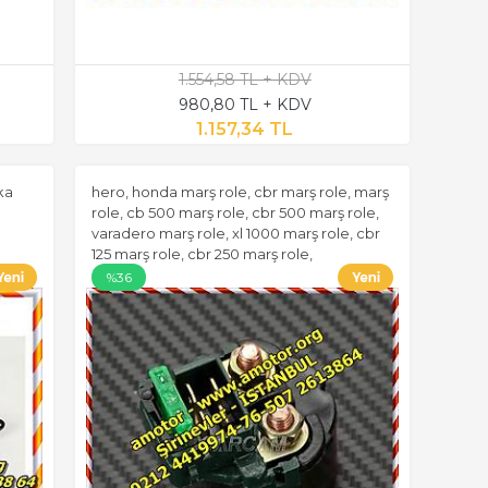
1.554,58 TL + KDV
980,80 TL + KDV
1.157,34 TL
ka
hero, honda marş role, cbr marş role, marş
role, cb 500 marş role, cbr 500 marş role,
varadero marş role, xl 1000 marş role, cbr
125 marş role, cbr 250 marş role,
%36