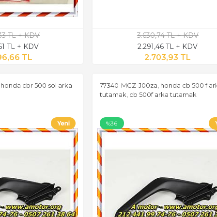
,33 TL + KDV
3.630,74 TL + KDV
,61 TL + KDV
2.291,46 TL + KDV
96,66 TL
2.703,93 TL
onda cbr 500 sol arka
77340-MGZ-J00za, honda cb 500 f ar
tutamak, cb 500f arka tutamak
%36