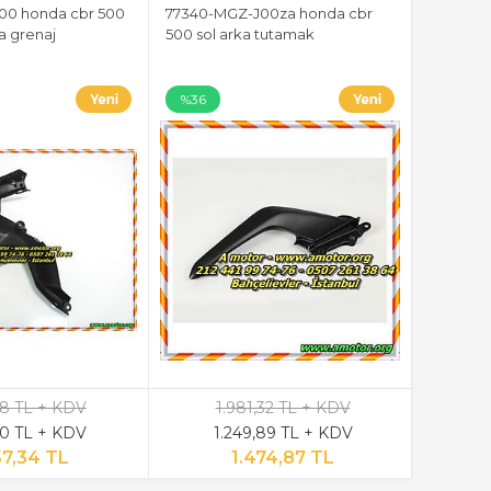
00 honda cbr 500
77340-MGZ-J00za honda cbr
ka grenaj
500 sol arka tutamak
%36
,58 TL + KDV
1.981,32 TL + KDV
0 TL + KDV
1.249,89 TL + KDV
57,34 TL
1.474,87 TL