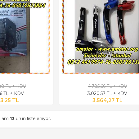
,88 TL + KDV
4.785,66 TL + KDV
26 TL + KDV
3.020,57 TL + KDV
3,25 TL
3.564,27 TL
oplam
13
ürün listeleniyor.