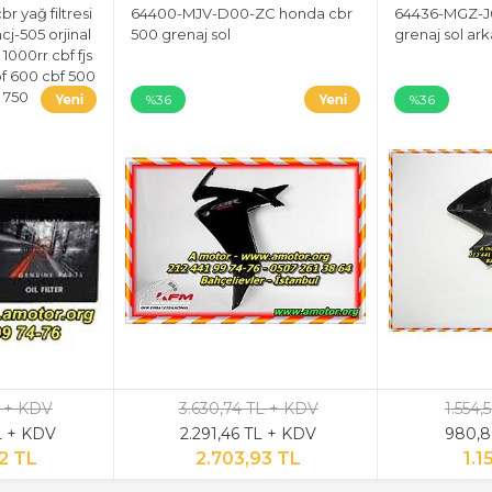
br yağ filtresi
64400-MJV-D00-ZC honda cbr
64436-MGZ-J
cj-505 orjinal
500 grenaj sol
grenaj sol ar
1000rr cbf fjs
bf 600 cbf 500
 750
%36
%36
L + KDV
3.630,74 TL + KDV
1.554
L + KDV
2.291,46 TL + KDV
980,8
2 TL
2.703,93 TL
1.1