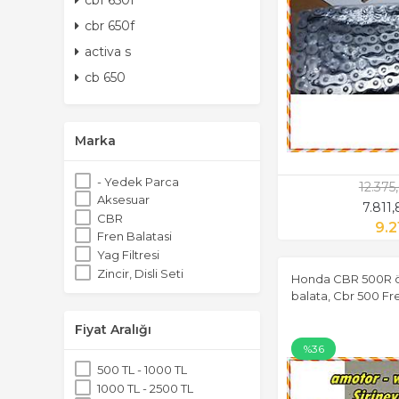
cbf 650f
cbr 650f
activa s
cb 650
Marka
- Yedek Parca
12.375
Aksesuar
7.811
CBR
9.2
Fren Balatasi
Yag Filtresi
Zincir, Disli Seti
Honda CBR 500R ön
balata, Cbr 500 Fr
Fiyat Aralığı
%36
500 TL - 1000 TL
1000 TL - 2500 TL