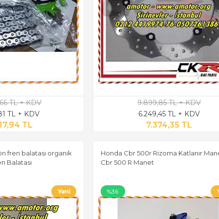
,66 TL + KDV
9.899,85 TL + KDV
,81 TL + KDV
6.249,45 TL + KDV
17,94 TL
7.374,35 TL
 fren balatası organik
Honda Cbr 500r Rizoma Katlanır Mane
en Balatası
Cbr 500 R Manet
%36