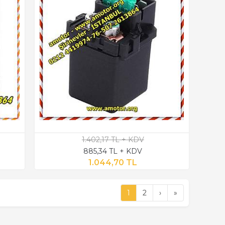
1.402,17 TL + KDV
885,34 TL + KDV
1.044,70 TL
1
2
›
»