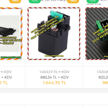
%36
%36
marş role,
L + KDV
1.402,17 TL + KDV
1.320,
L + KDV
885,34 TL + KDV
833,2
7 TL
1.044,70 TL
98