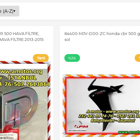
R 500 HAVA FİLTRE,
64400-MJV-D00-ZC honda cbr 500 g
VA FİLTRE 2013-2015
sol
%36