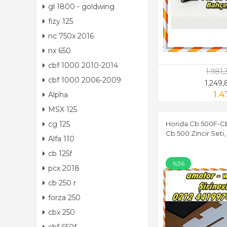
gl 1800 - goldwing
fizy 125
nc 750x 2016
nx 650
cbf 1000 2010-2014
1.981
cbf 1000 2006-2009
1.249
1.4
Alpha
MSX 125
cg 125
Honda Cb 500F-Cbr 
Cb 500 Zincir Seti,
Alfa 110
cb 125f
%36
pcx 2018
cb 250 r
forza 250
cbx 250