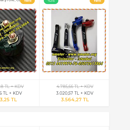
%36
88 TL + KDV
4.785,66 TL + KDV
6 TL + KDV
3.020,57 TL + KDV
3,25 TL
3.564,27 TL