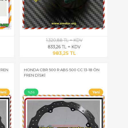
1.320,88 TL + KDV
833,26 TL + KDV
983,25 TL
FREN
HONDA CBR 500 R ABS 500 CC 13-18 ÖN
FREN DİSKİ
%36