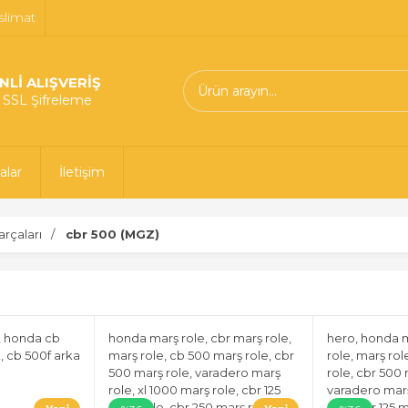
slimat
NLİ ALIŞVERİŞ
t SSL Şifreleme
alar
İletişim
rçaları
cbr 500 (MGZ)
 honda cb
honda marş role, cbr marş role,
hero, honda m
, cb 500f arka
marş role, cb 500 marş role, cbr
role, marş ro
500 marş role, varadero marş
role, cbr 500 
role, xl 1000 marş role, cbr 125
varadero marş
marş role, cbr 250 marş role,
role, cbr 125 