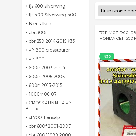
fjs 600 silverwing
fjs 400 Silverwing 400
Nx4 falkon
cbr 300r
17211-MGZ-D00, CB
HONDA CBR 500 HA
cbr 250 2014-2015 k33
vfr 800 crosstourer
%36
vfr 800
600rr 2003-2004
600rr 2005-2006
600rr 2013-2015
1000rr 06-07
CROSSRUNNER vfr
800 x
xl 700 Transalp
cbr 600f 2001-2007
cbr 600f 1999-2000