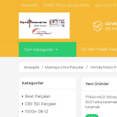
Anasayfa
Yedek Parça Sipariş Takibi
Ayni Gün Te
GÜVE
256 bi
En Yeni Yedek Parç
Tüm Kategoriler
Anasayfa
Markaya Göre Parçalar
Honda Motor Pa
Kategoriler
Yeni Ürünler
Beat Parçaları
77340-MGZ-J00za,
500 f arka tutamak
CBF 150 Parçaları
tutamak
1000rr 08-12