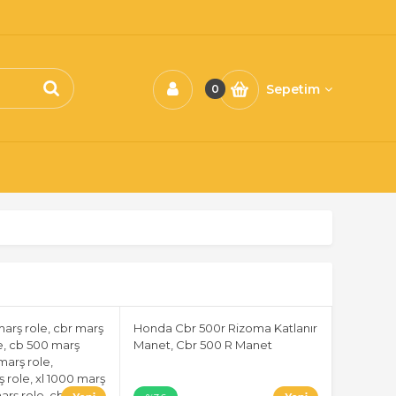
Sepetim
0
arş role, cbr marş
Honda Cbr 500r Rizoma Katlanır
le, cb 500 marş
Manet, Cbr 500 R Manet
marş role,
 role, xl 1000 marş
marş role, cbr 250