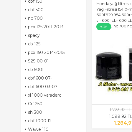
cbf 150
Honda yağ filtresi c
Yag Filtresi 15410-m
cbf 500
600f 929 954 600rr 
nc 700
vfr 600f cbr 600 c
cbf 1000 nc 700 nc
pcx 125 2011-2013
%36
spacy
cb 125
pcx 150 2014-2015
929 00-01
cb 500f
cbf 600 07-
cbf 600 03-07
xl 1000 varadero
Crf 250
1.723,92 T
sh 300
1.088,92 T
cbf 1000 12
1.284,9
Wawe 110