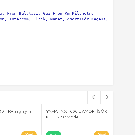
a, Fren Balatası, Gaz Fren Km Kilometre 
on, Intercom, Elcik, Manet, Amortisör Keçesi, 
0 F RR sağ ayna
YAMAHA XT 600 E AMORTİSÖR
KEÇESİ 97 Model
%36