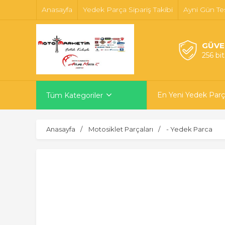
Anasayfa
Yedek Parça Sipariş Takibi
Ayni Gün Te
GÜVE
256 bi
En Yeni Yedek Parç
Tüm Kategoriler
Anasayfa
Motosiklet Parçaları
- Yedek Parca