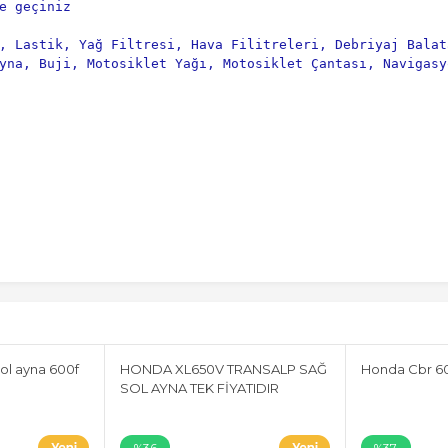
e geçiniz
, Lastik, Yağ Filtresi, Hava Filitreleri, Debriyaj Balat
yna, Buji, Motosiklet Yağı, Motosiklet Çantası, Navigasy
ol ayna 600f
HONDA XL650V TRANSALP SAĞ
Honda Cbr 60
SOL AYNA TEK FİYATIDIR
%36
%37