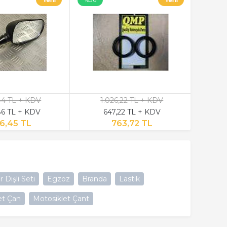
,44 TL + KDV
1.026,22 TL + KDV
6 TL + KDV
647,22 TL + KDV
6,45 TL
763,72 TL
 Dişli Seti
Egzoz
Branda
Lastik
et Çan
Motosiklet Çant