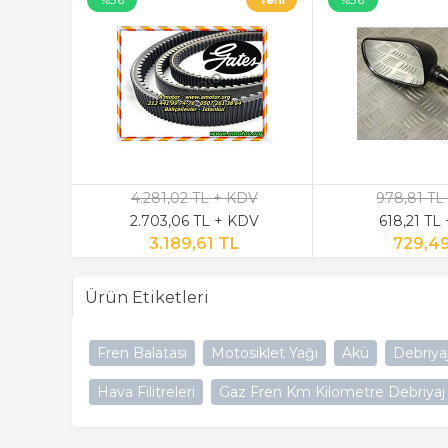
4.281,02 TL + KDV
978,81 TL
2.703,06 TL + KDV
618,21 TL
3.189,61 TL
729,4
Ürün Etiketleri
Fren Balatası
Motosiklet Yağı
Akü
Debriya
Hava Filitreleri
Gaz Fren Km Kilometre Debriyaj 