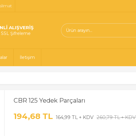
slimat
NLİ ALIŞVERİŞ
t SSL Şifreleme
alar
İletişim
CBR 125 Yedek Parçaları
194,68 TL
164,99 TL + KDV
260,79 TL + KDV