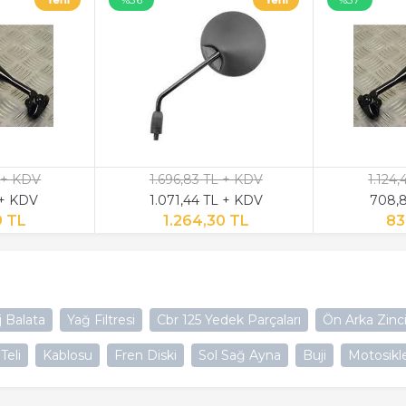
 + KDV
1.696,83 TL + KDV
1.124
 + KDV
1.071,44 TL + KDV
708,8
9 TL
1.264,30 TL
83
j Balata
Yağ Filtresi
Cbr 125 Yedek Parçaları
Ön Arka Zincir
Teli
Kablosu
Fren Diski
Sol Sağ Ayna
Buji
Motosikl