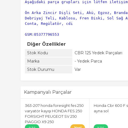
Aşağıdaki parça grupları için lütfen iletişim
Ön Arka Zincir Dişli Seti, Akü, Egzoz, Branda
Debriyaj Teli, Kablosu, Fren Diski, Sol Sağ A
Conta, Regülatör, cdi
GSM:05377796553
Diğer Özellikler
Stok Kodu
CBR 125 Yedek Parçaları
Marka
- Yedek Parca
Stok Durumu
Var
Kampanyalı Parçalar
363-207 honda foresight fes 250
Honda Cbr 600 F s
varyatör kayışı HONDA FES 250
ayna sol
FORSIGHT PEUGEOT SV 250
PIAGGIO X9 250
%36
%36