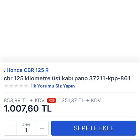
. Honda CBR 125 R
cbr 125 kilometre üst kabı pano 37211-kpp-861
İlk Yorumu Siz Yapın
853,89 TL + KDV
1.351,37 TL + KDV
%36
1.007,60 TL
Adet