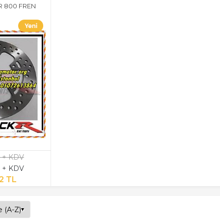
R 800 FREN
L + KDV
L + KDV
2 TL