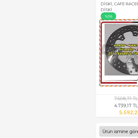
DİSKİ, CAFE RACE
DİSKİ
%36
7.508,71 T
4.739,17 T
5.592,2