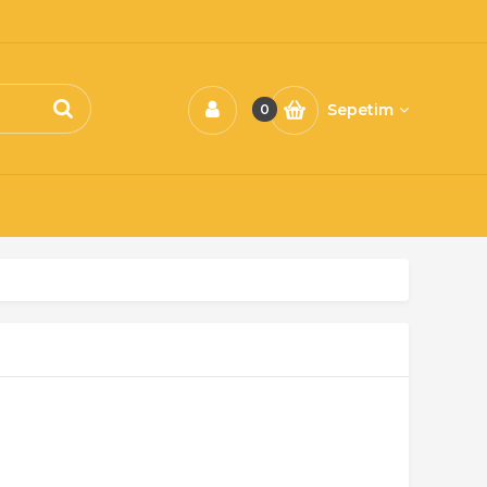
Sepetim
0