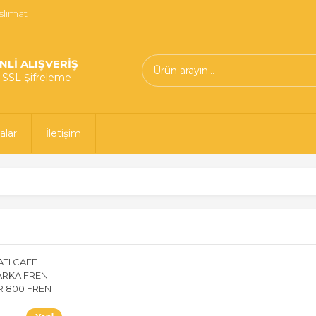
slimat
NLİ ALIŞVERİŞ
t SSL Şifreleme
alar
İletişim
TI CAFE
ARKA FREN
R 800 FREN