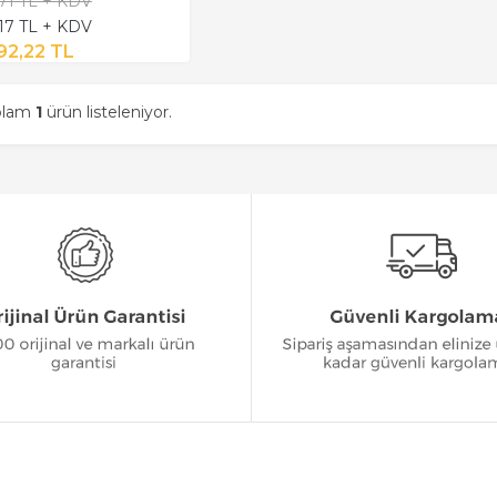
,71 TL + KDV
,17 TL + KDV
92,22 TL
oplam
1
ürün listeleniyor.