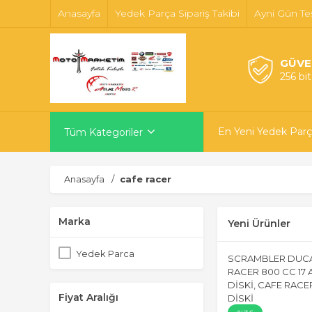
Anasayfa
Yedek Parça Sipariş Takibi
Ayni Gün Te
GÜVE
256 bi
En Yeni Yedek Parç
Tüm Kategoriler
Anasayfa
cafe racer
Marka
Yeni Ürünler
Yedek Parca
SCRAMBLER DUCA
RACER 800 CC 17 
DİSKİ, CAFE RACE
Fiyat Aralığı
DİSKİ