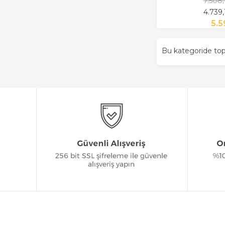
7.508
4.739
5.5
Bu kategoride t