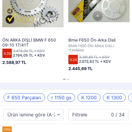
ÖN ARKA DİŞLİ BMW F 650
Bmw F650 Ön-Arka Disli
09-10 17/41T
BMW F650 ÖN-ARKA DISLI
(TAIWAN)
3.474,94 TL + KDV
%36
2.194,05 TL + KDV
3.281,89 TL + KDV
%36
2.072,62 TL + KDV
2.588,97 TL
2.445,69 TL
F 650 Parçaları
r 1150 gs
K 1200
K 1300
Filtrele
0 / 34