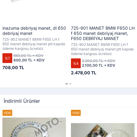
inazuma debriyaj manet, dl 650
725-901 MANET BMW F650 LH
debriyaj manet
f 650 manet debriyaj manet,
F650 DEBRİYAJ MANET
725-902 MANET BMW F650 LH f
650 manet debriyaj manet ptt kapıda
725-902 MANET BMW F650 LH f
ödeme kargosu ücretsiz
650 manet debriyaj manet ptt kapıda
ödeme kargosu ücretsiz
650,00 TL + KDV
%7
600,00 TL + KDV
2.200,00 TL + KDV
%4
2.100,00 TL + KDV
708,00 TL
2.478,00 TL
İndirimli Ürünler