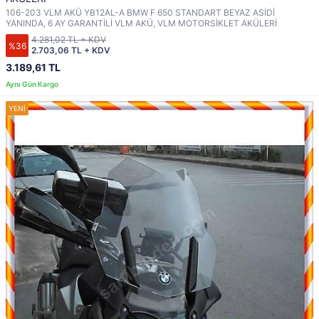
106-203 VLM AKÜ YB12AL-A BMW F 650 STANDART BEYAZ ASİDİ
YANINDA, 6 AY GARANTİLİ VLM AKÜ, VLM MOTORSİKLET AKÜLERİ
4.281,02 TL + KDV
%36
2.703,06 TL + KDV
3.189,61 TL