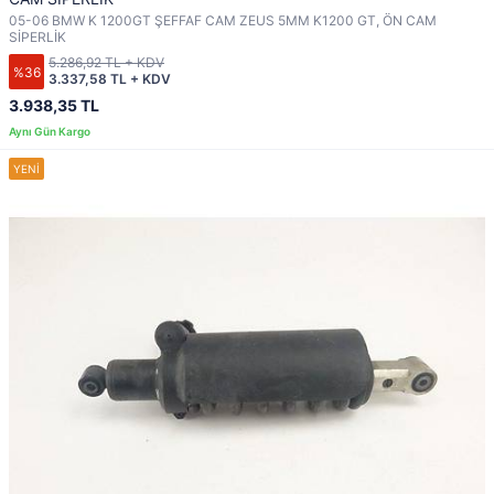
05-06 BMW K 1200GT ŞEFFAF CAM ZEUS 5MM K1200 GT, ÖN CAM
SİPERLİK
5.286,92 TL + KDV
%36
3.337,58 TL + KDV
3.938,35 TL