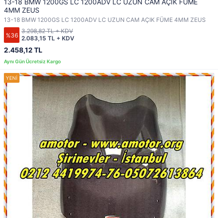
13-18 BMW 1200GS LC 1200ADV LC UZUN CAM AÇIK FÜME
4MM ZEUS
13-18 BMW 1200GS LC 1200ADV LC UZUN CAM AÇIK FÜME 4MM ZEUS
3.298,82 TL + KDV
%36
2.083,15 TL + KDV
2.458,12 TL