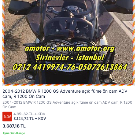
2004-2012 BMW R 1200 GS Adventure açık füme ön cam ADV
cam, R 1200 Ön Cam
2004-2012 BMW R 1200 GS Adventure açık füme ön cam ADV cam, R 1200
Ön Cam
4.951,62 TL + KDV
%36
3.124,72 TL + KDV
3.687,18 TL