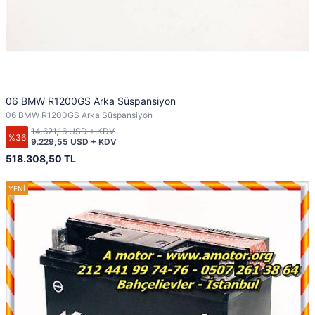
06 BMW R1200GS Arka Süspansiyon
06 BMW R1200GS Arka Süspansiyon
14.621,16 USD + KDV
%36
9.229,55 USD + KDV
518.308,50 TL