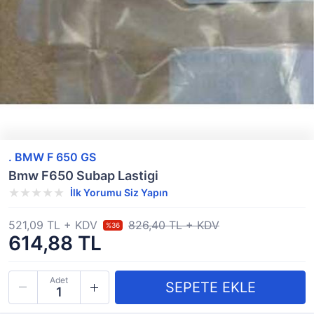
. BMW F 650 GS
Bmw F650 Subap Lastigi
İlk Yorumu Siz Yapın
521,09 TL + KDV
826,40 TL + KDV
%36
614,88 TL
Adet