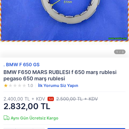
. BMW F 650 GS
BMW F650 MARS RUBLESI f 650 marş rublesi
pegaso 650 marş rublesi
1.0
İlk Yorumu Siz Yapın
2.400,00 TL + KDV
2.500,00 TL + KDV
%4
2.832,00 TL
Aynı Gün Ücretsiz Kargo