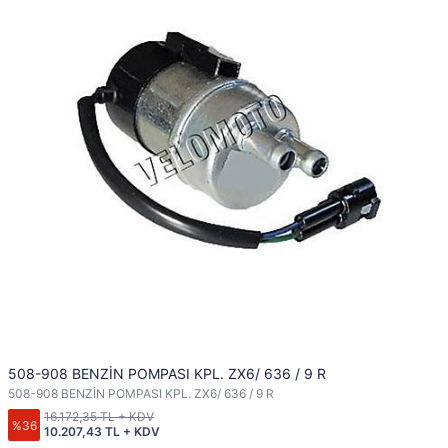
508-908 BENZİN POMPASI KPL. ZX6/ 636 / 9 R
508-908 BENZİN POMPASI KPL. ZX6/ 636 / 9 R
16.172,35 TL + KDV
%36
10.207,43 TL + KDV