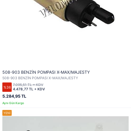
508-903 BENZİN POMPASI X-MAX/MAJESTY
508-903 BENZİN POMPASI X-MAX/MAJESTY
7.095,51 TL + KDV
%36
4.478,77 TL + KDV
5.284,95 TL