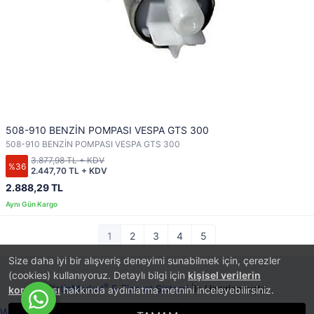
508-910 BENZİN POMPASI VESPA GTS 300
508-910 BENZİN POMPASI VESPA GTS 300
3.877,98 TL + KDV
%36
2.447,70 TL + KDV
2.888,29 TL
1
2
3
4
5
Size daha iyi bir alışveriş deneyimi sunabilmek için, çerezler
(cookies) kullanıyoruz. Detaylı bilgi için
kişisel verilerin
®
PlatinMarket
E-Ticaret Sistemi
İle Hazırlanmıştır.
korunması
hakkında aydınlatma metnini inceleyebilirsiniz.
Whatsapp ile Sipariş Ver!