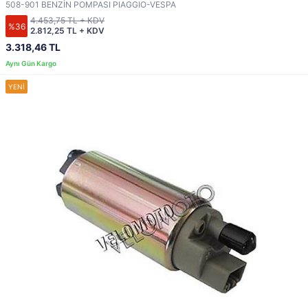
508-901 BENZİN POMPASI PIAGGIO-VESPA
4.453,75 TL + KDV
%36
2.812,25 TL + KDV
3.318,46 TL