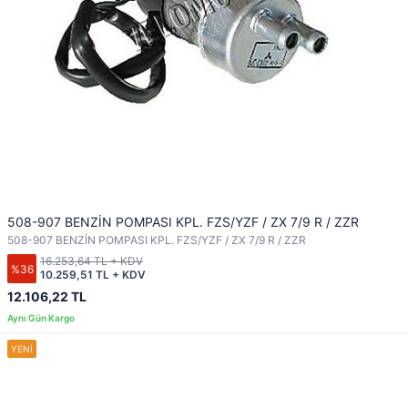
508-907 BENZİN POMPASI KPL. FZS/YZF / ZX 7/9 R / ZZR
508-907 BENZİN POMPASI KPL. FZS/YZF / ZX 7/9 R / ZZR
16.253,64 TL + KDV
%36
10.259,51 TL + KDV
12.106,22 TL