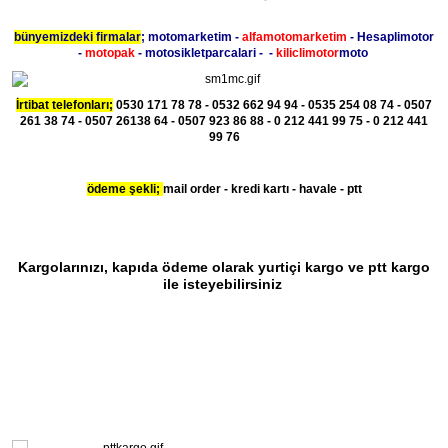
bünyemizdeki firmalar
; motomarketim -
alfamotomarketim
- Hesaplimotor
-
motopak
- motosikletparcalari - -
kiliclimotor
moto
İrtibat telefonları;
0530 171 78 78 - 0532 662 94 94 - 0535 254 08 74 - 0507
261 38 74 - 0507 26138 64 - 0507 923 86 88 - 0 212 441 99 75 - 0 212 441
99 76
ödeme şekli;
mail order - kredi kartı - havale - ptt
Kargolarınızı, kapıda ödeme olarak yurtiçi kargo ve ptt kargo
ile isteyebilirsiniz