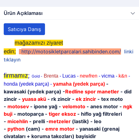
Ürün Açıklaması
Satıcıya Danış
mağazamızı ziyaret
edin;
http://motosikletparcalari.sahibinden.com/
linki
tıklayın
;
firmamız
Brenta
- Lucas -
newfren
- vicma -
k&n
-
Gold -
-
honda (yedek parça) -
yamaha
(yedek parça)
kawasaki
(yedek parça)
-
Redline spor manetler
- did
zincir -
yuasa akü
- rk zincir -
ek zincir
- tex moto
-
motosev
- ipone yağ -
velomoto
- anes motor -
ngk
buji
- motoparça -
tiger eksoz
- hiflo yağ filtreleri
-
micehlin
- prelli -
metzeler
(lastik) - leo
-
python
(cam) -
emre motor
- yanasaki (grenaj
civataları + koruma takozları) bayisidir