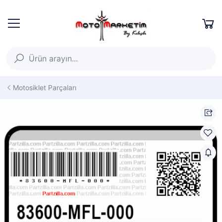
Motosiklet Parçaları