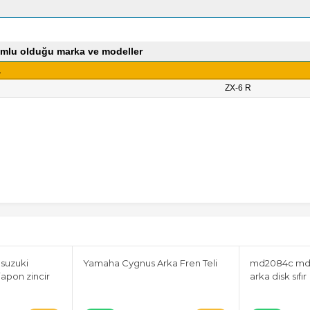
mlu olduğu marka ve modeller
a
ZX-6 R
 suzuki
Yamaha Cygnus Arka Fren Teli
md2084c md
apon zincir
arka disk sıfır