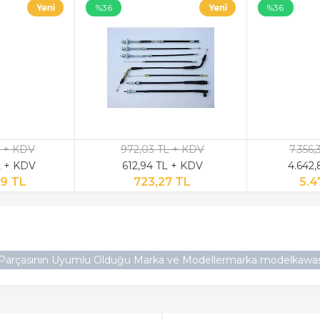
%36
%36
L + KDV
972,03 TL + KDV
7.356
L + KDV
612,94 TL + KDV
4.642
69 TL
723,27 TL
5.4
 Parçasının Uyumlu Olduğu Marka ve Modellermarka modelkawas