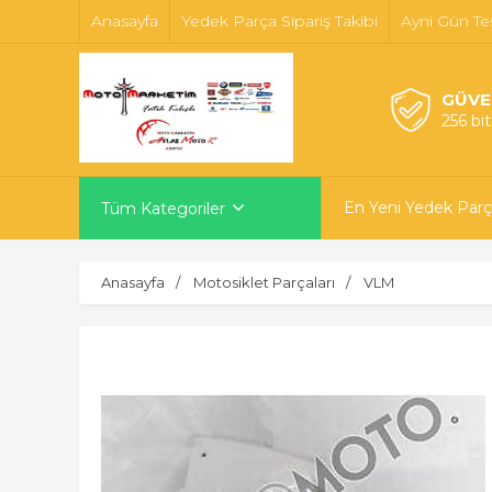
Anasayfa
Yedek Parça Sipariş Takibi
Ayni Gün Te
GÜVE
256 bi
En Yeni Yedek Parç
Tüm Kategoriler
Anasayfa
Motosiklet Parçaları
VLM