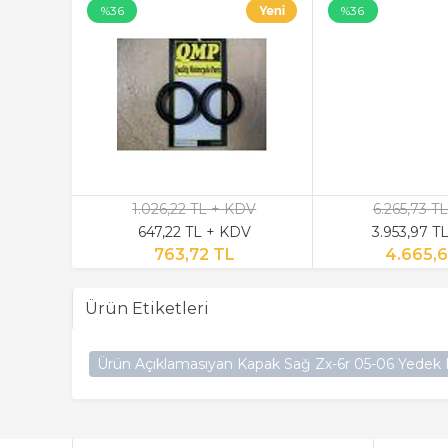
%36
%36
KDV
1.026,22 TL + KDV
6.265,73 T
DV
647,22 TL + KDV
3.953,97 T
763,72 TL
4.665,
Ürün Etiketleri
Ürün Açıklamasıyan Kapak Sağ Zx-6r 05-06 Yedek