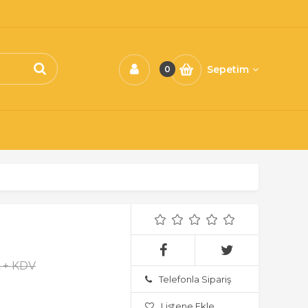
Sepetim
0
L + KDV
Telefonla Sipariş
Listene Ekle