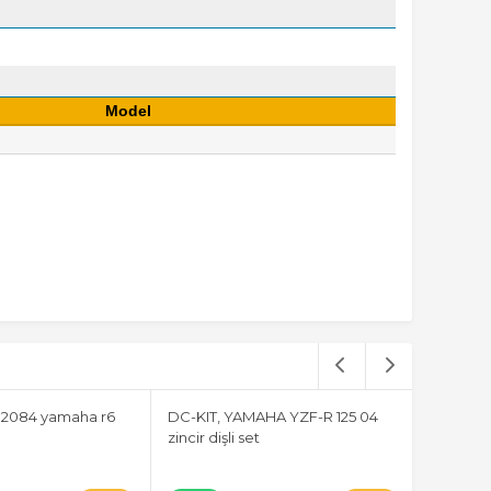
Model
2084 yamaha r6
DC-KIT, YAMAHA YZF-R 125 04
102-110 
zincir dişli set
honda s