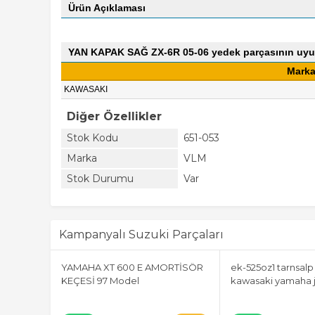
Ürün Açıklaması
YAN KAPAK SAĞ ZX-6R 05-06 yedek parçasının uyu
Mark
KAWASAKI
Diğer Özellikler
Stok Kodu
651-053
Marka
VLM
Stok Durumu
Var
Kampanyalı Suzuki Parçaları
ğ ayna
YAMAHA XT 600 E AMORTİSÖR
ek-525oz1 tarnsalp
KEÇESİ 97 Model
kawasaki yamaha j