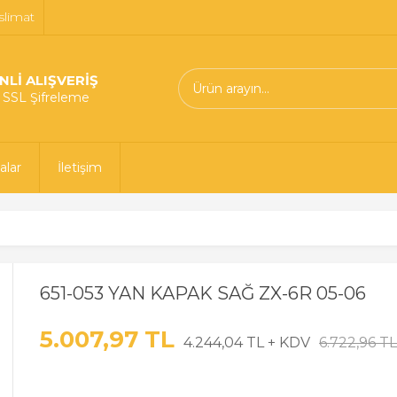
slimat
NLİ ALIŞVERİŞ
t SSL Şifreleme
alar
İletişim
651-053 YAN KAPAK SAĞ ZX-6R 05-06
5.007,97 TL
4.244,04 TL + KDV
6.722,96 T