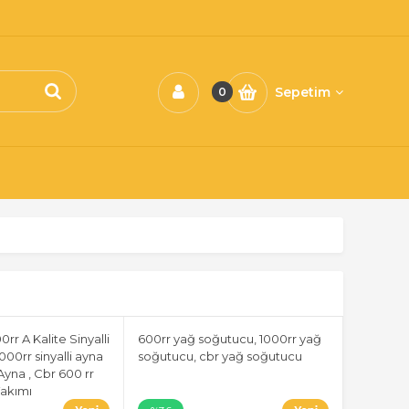
Sepetim
0
r A Kalite Sinyalli
600rr yağ soğutucu, 1000rr yağ
000rr sinyalli ayna
soğutucu, cbr yağ soğutucu
Ayna , Cbr 600 rr
Takımı