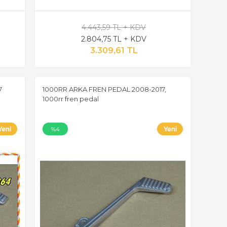
4.443,59 TL + KDV
2.804,75 TL + KDV
3.309,61 TL
7
1000RR ARKA FREN PEDAL 2008-2017,
1000rr fren pedal
%4