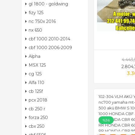
gl 1800 - goldwing
fizy 125
nc 750x 2016
nx 650
cbf 1000 2010-2014
cbf 1000 2006-2009
Alpha
4.443
MSX 125
2.804
3.3
cg 125
Alfa 110
cb 125f
102-304 VLM AKÜ 
pcx 2018
nc700 yamaha mt-
500 akü BMW S 1
cb 250 r
1000 HONDA CBF 
forza 250
RR HONDA CBR 6
%36
RR HONDA CBR 6
cbx 250
RR HONDA CBR 95