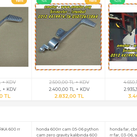
%4
%36
L + KDV
2.500,00 TL + KDV
4.650,
L + KDV
2.400,00 TL + KDV
2.935,
0 TL
2.832,00 TL
3.4
RKA 600 rr
honda 600rr cam 05-06 python
honda far, cbr
cam zero gravity kalıbında 600
rr far, 03-06, sı