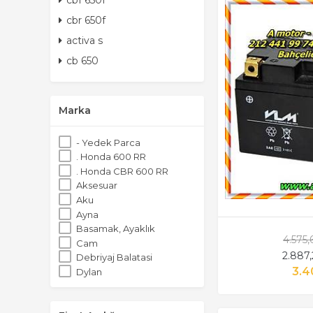
cbf 650f
YAMAHA FZ 8 S/A 
cbr 650f
activa s
cb 650
Marka
- Yedek Parca
. Honda 600 RR
. Honda CBR 600 RR
Aksesuar
Aku
Ayna
Basamak, Ayaklık
4.575
Cam
2.887
Debriyaj Balatasi
3.4
Dylan
Far, Sinyal, Stop
Fren Balatasi