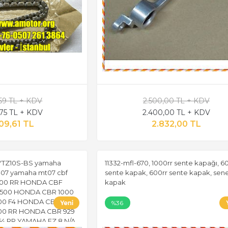
,59 TL + KDV
2.500,00 TL + KDV
,75 TL + KDV
2.400,00 TL + KDV
09,61 TL
2.832,00 TL
YTZ10S-BS yamaha
11332-mfl-670, 1000rr sente kapağı, 6
07 yamaha mt07 cbf
sente kapak, 600rr sente kapak, sen
000 RR HONDA CBF
kapak
500 HONDA CBR 1000
00 F4 HONDA CBR 600
%36
00 RR HONDA CBR 929
4 RR YAMAHA FZ 8 N/A