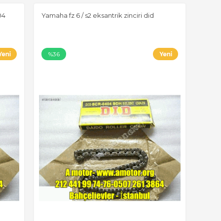
04
Yamaha fz 6 / s2 eksantrik zinciri did
%36