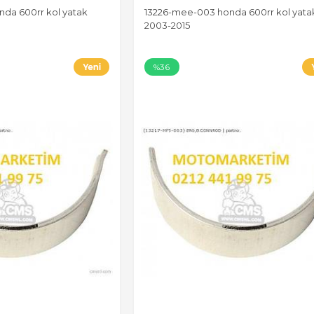
da 600rr kol yatak
13226-mee-003 honda 600rr kol yatak
2003-2015
%36