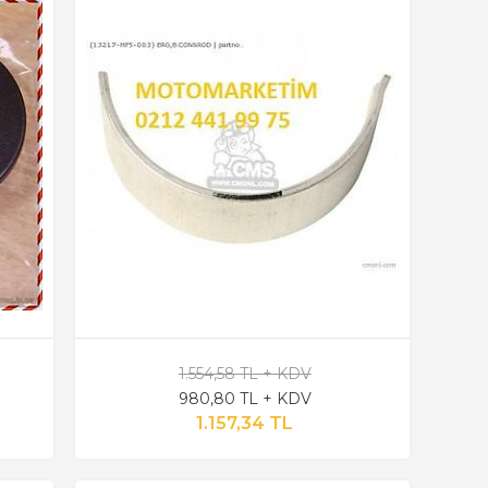
1.554,58 TL + KDV
980,80 TL + KDV
1.157,34 TL