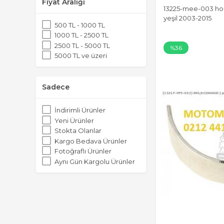
Grenaj
Fiyat Aralığı
13225-mee-003 hon
Hava Filtresi
yeşil 2003-2015
Km Saati
500 TL - 1000 TL
Konjektör
1000 TL - 2500 TL
Mars Rublesi
2500 TL - 5000 TL
%36
Ön Cam
5000 TL ve üzeri
Plakalık
Statör
VLM
Sadece
Yag Filtresi
Yedek Parca
İndirimli Ürünler
Zincir, Disli Seti
Yeni Ürünler
Stokta Olanlar
Kargo Bedava Ürünler
Fotoğraflı Ürünler
Aynı Gün Kargolu Ürünler