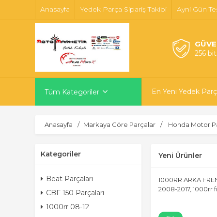
Anasayfa
Yedek Parça Sipariş Takibi
Ayni Gün Te
GÜVE
256 bi
En Yeni Yedek Parç
Tüm Kategoriler
Anasayfa
Markaya Göre Parçalar
Honda Motor Pa
Kategoriler
Yeni Ürünler
Beat Parçaları
1000RR ARKA FRE
2008-2017, 1000rr 
CBF 150 Parçaları
1000rr 08-12