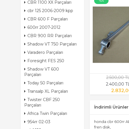
%4
CBR 1100 XX Parçaları
cbr 125 2006-2009 kpp
CBR 600 F Parçaları
600rr 2007-2012
CBR 900 RR Parçaları
Shadow VT 750 Parçaları
Varadero Parçaları
Foresight FES 250
Shadow VT 600
Parçaları
2.500,00 T
Today 50 Parçaları
2.400,00 T
2.832,0
Transalp XL Parçaları
Twister CBF 250
Parçaları
İndirimli Ürünler
Africa Twin Parçaları
954rr 02-03
honda cbr 600rr A
fren disk,