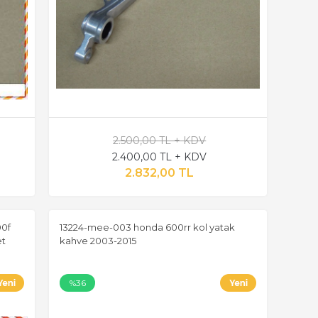
2.500,00 TL + KDV
2.400,00 TL + KDV
2.832,00 TL
00f
13224-mee-003 honda 600rr kol yatak
et
kahve 2003-2015
%36