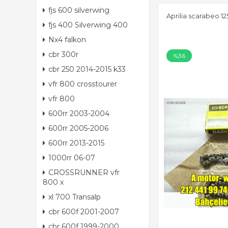
fjs 600 silverwing
Aprilia scarabeo 125
fjs 400 Silverwing 400
Nx4 falkon
cbr 300r
%36
cbr 250 2014-2015 k33
vfr 800 crosstourer
vfr 800
600rr 2003-2004
600rr 2005-2006
600rr 2013-2015
1000rr 06-07
CROSSRUNNER vfr
800 x
xl 700 Transalp
cbr 600f 2001-2007
cbr 600f 1999-2000