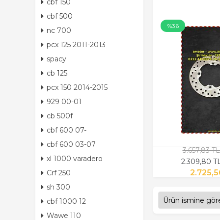
cbf 150
cbf 500
%36
nc 700
pcx 125 2011-2013
spacy
cb 125
pcx 150 2014-2015
929 00-01
cb 500f
cbf 600 07-
cbf 600 03-07
3.657,83 T
xl 1000 varadero
2.309,80 T
2.725,5
Crf 250
sh 300
cbf 1000 12
Wawe 110