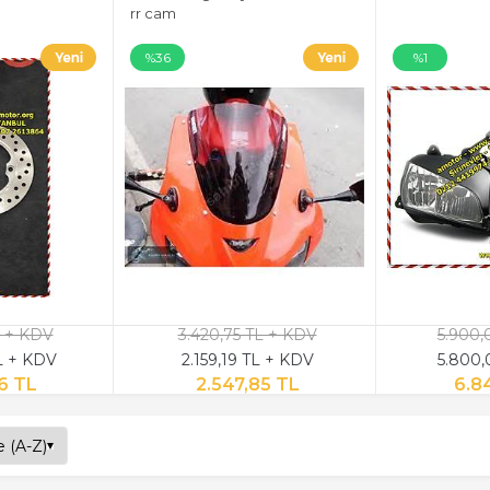
rr cam
%36
%1
L + KDV
3.420,75 TL + KDV
5.900,
L + KDV
2.159,19 TL + KDV
5.800,
6 TL
2.547,85 TL
6.8