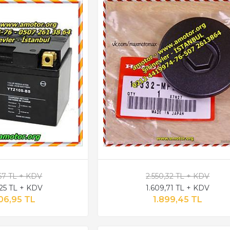
Y
,67 TL + KDV
2.550,32 TL + KDV
,25 TL + KDV
1.609,71 TL + KDV
06,95 TL
1.899,45 TL