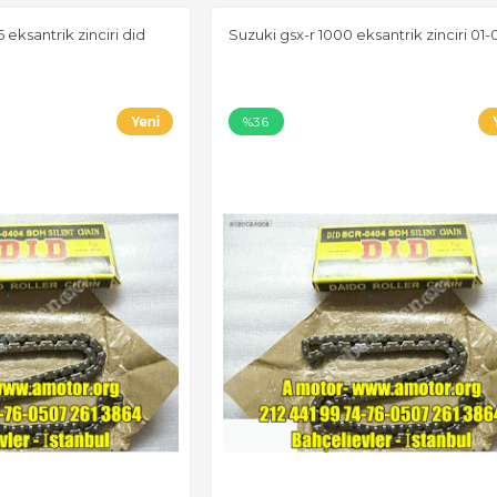
 eksantrik zinciri did
Suzuki gsx-r 1000 eksantrik zinciri 01-
%36