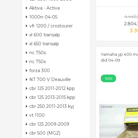
Aktiva - Activa
4.443
1000rr 04-05
2.804
vfr 1200 / crostourer
3.3
xl 600 transalp
xl 650 transalp
nc 750s
Yamaha yp 400 maje
did 04-09
nc 750x
forza 300
%36
NT 700 V Deauville
cbr 125 2011-2012 kpp
cbr 125 2013-2015 kpp
cbr 250 2011-2013 kyj
vt 1100
cbr 125 2009-2009
cbr 500 (MGZ)