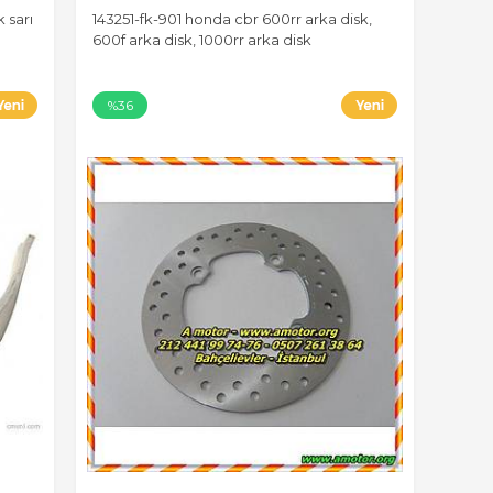
 sarı
143251-fk-901 honda cbr 600rr arka disk,
600f arka disk, 1000rr arka disk
%36