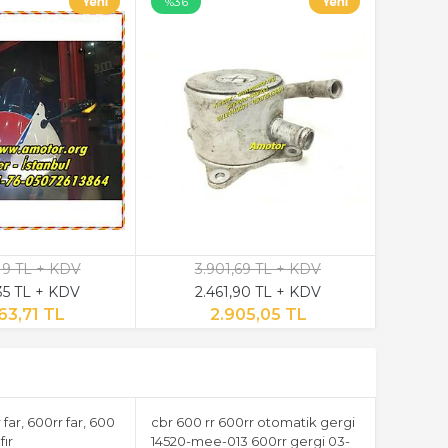
%36
19 TL + KDV
3.901,69 TL + KDV
35 TL + KDV
2.461,90 TL + KDV
63,71 TL
2.905,05 TL
 far, 600rr far, 600
cbr 600 rr 600rr otomatik gergi
fır
14520-mee-013 600rr gergi 03-