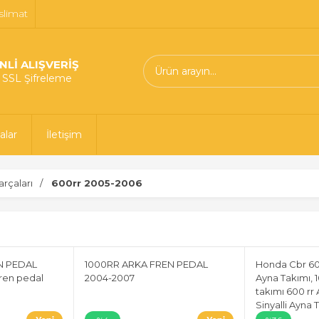
slimat
NLİ ALIŞVERİŞ
t SSL Şifreleme
alar
İletişim
rçaları
600rr 2005-2006
N PEDAL
1000RR ARKA FREN PEDAL
Honda Cbr 600r
fren pedal
2004-2007
Ayna Takımı, 1
takımı 600 rr 
Sinyalli Ayna 