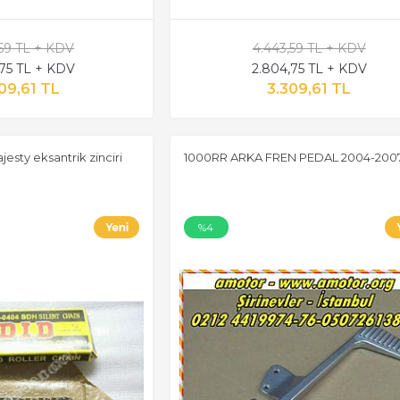
,59 TL + KDV
4.443,59 TL + KDV
,75 TL + KDV
2.804,75 TL + KDV
09,61 TL
3.309,61 TL
sty eksantrik zinciri
1000RR ARKA FREN PEDAL 2004-200
%4