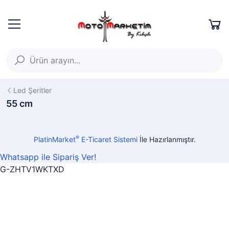
Led Şeritler
55 cm
®
PlatinMarket
E-Ticaret Sistemi
İle Hazırlanmıştır.
Whatsapp ile Sipariş Ver!
G-ZHTV1WKTXD