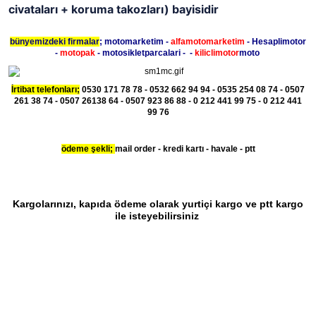
civataları + koruma takozları) bayisidir
bünyemizdeki firmalar
; motomarketim -
alfamotomarketim
- Hesaplimotor
-
motopak
- motosikletparcalari - -
kiliclimotor
moto
İrtibat telefonları;
0530 171 78 78 - 0532 662 94 94 - 0535 254 08 74 - 0507
261 38 74 - 0507 26138 64 - 0507 923 86 88 - 0 212 441 99 75 - 0 212 441
99 76
ödeme şekli;
mail order - kredi kartı - havale - ptt
Kargolarınızı, kapıda ödeme olarak yurtiçi kargo ve ptt kargo
ile isteyebilirsiniz