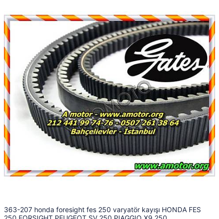
363-207 honda foresight fes 250 varyatör kayışı HONDA FES
250 FORSIGHT PEUGEOT SV 250 PIAGGIO X9 250