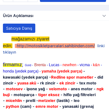
Ürün Açıklaması
Satıcıya Danış
mağazamızı ziyaret
edin;
http://motosikletparcalari.sahibinden.com/
linki
tıklayın
;
firmamız
Brenta
- Lucas -
newfren
- vicma -
k&n
-
Gold -
-
honda (yedek parça) -
yamaha
(yedek parça)
kawasaki
(yedek parça)
-
Redline spor manetler
- did
zincir -
yuasa akü
- rk zincir -
ek zincir
- tex moto
-
motosev
- ipone yağ -
velomoto
- anes motor -
ngk
buji
- motoparça -
tiger eksoz
- hiflo yağ filtreleri
-
micehlin
- prelli -
metzeler
(lastik) - leo
-
python
(cam) -
emre motor
- yanasaki (grenaj