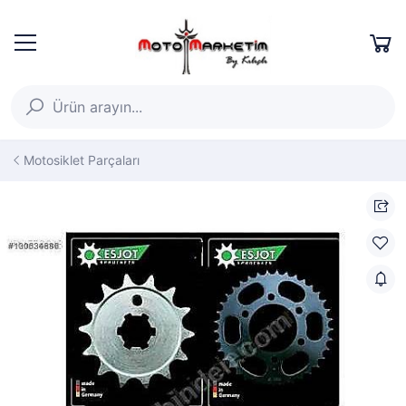
Motosiklet Parçaları