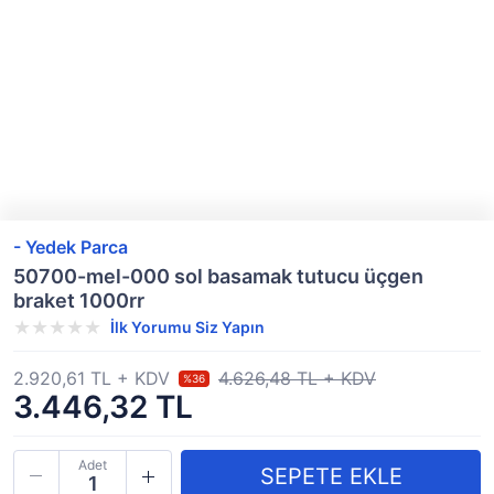
- Yedek Parca
50700-mel-000 sol basamak tutucu üçgen
braket 1000rr
İlk Yorumu Siz Yapın
2.920,61 TL + KDV
4.626,48 TL + KDV
%36
3.446,32 TL
Adet