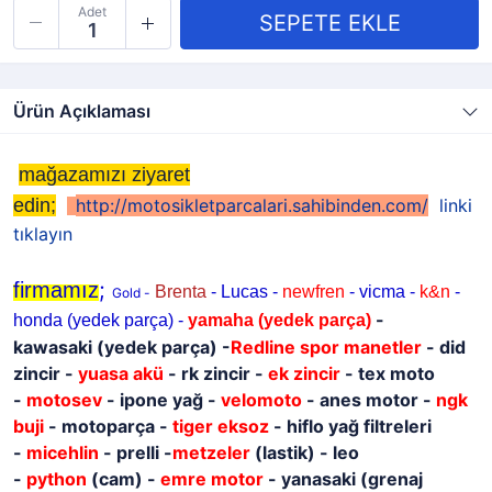
Adet
Ürün Açıklaması
mağazamızı ziyaret
edin;
http://motosikletparcalari.sahibinden.com/
linki
tıklayın
;
firmamız
Brenta
- Lucas -
newfren
- vicma -
k&n
-
Gold -
-
honda (yedek parça) -
yamaha
(yedek parça)
kawasaki
(yedek parça)
-
Redline spor manetler
- did
zincir -
yuasa akü
- rk zincir -
ek zincir
- tex moto
-
motosev
- ipone yağ -
velomoto
- anes motor -
ngk
buji
- motoparça -
tiger eksoz
- hiflo yağ filtreleri
-
micehlin
- prelli -
metzeler
(lastik) - leo
-
python
(cam) -
emre motor
- yanasaki (grenaj