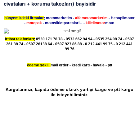
civataları + koruma takozları) bayisidir
bünyemizdeki firmalar
; motomarketim -
alfamotomarketim
- Hesaplimotor
-
motopak
- motosikletparcalari - -
kiliclimotor
moto
İrtibat telefonları;
0530 171 78 78 - 0532 662 94 94 - 0535 254 08 74 - 0507
261 38 74 - 0507 26138 64 - 0507 923 86 88 - 0 212 441 99 75 - 0 212 441
99 76
ödeme şekli;
mail order - kredi kartı - havale - ptt
Kargolarınızı, kapıda ödeme olarak yurtiçi kargo ve ptt kargo
ile isteyebilirsiniz