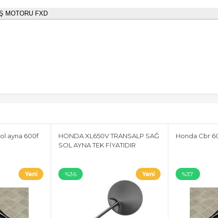
Ş MOTORU FXD
ol ayna 600f
HONDA XL650V TRANSALP SAĞ
Honda Cbr 60
SOL AYNA TEK FİYATIDIR
%36
%37