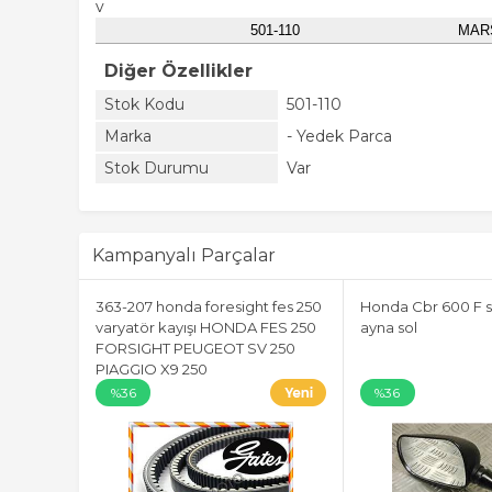
v
501-110
MAR
Diğer Özellikler
Stok Kodu
501-110
Marka
- Yedek Parca
Stok Durumu
Var
Kampanyalı Parçalar
363-207 honda foresight fes 250
Honda Cbr 600 F s
varyatör kayışı HONDA FES 250
ayna sol
FORSIGHT PEUGEOT SV 250
PIAGGIO X9 250
%36
%36