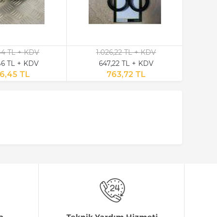
,44 TL + KDV
1.026,22 TL + KDV
6 TL + KDV
647,22 TL + KDV
6,45 TL
763,72 TL