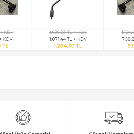
 + KDV
1.696,83 TL + KDV
1.124
 + KDV
1.071,44 TL + KDV
708,8
9 TL
1.264,30 TL
83