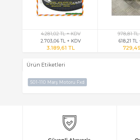
4.281,02 TL + KDV
978,81 TL
2.703,06 TL + KDV
618,21 TL
3.189,61 TL
729,4
Ürün Etiketleri
501-110 Marş Motoru Fxd