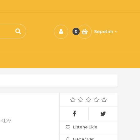
Sepetim
0
+ KDV
Listene Ekle
Haber Ver