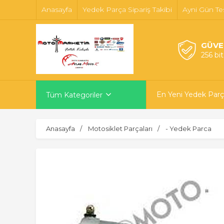
Anasayfa
Yedek Parça Sipariş Takibi
Ayni Gün Te
GÜVE
256 bi
En Yeni Yedek Parç
Tüm Kategoriler
Anasayfa
Motosiklet Parçaları
- Yedek Parca