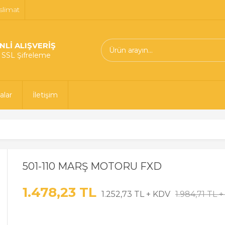
slimat
NLİ ALIŞVERİŞ
t SSL Şifreleme
alar
İletişim
501-110 MARŞ MOTORU FXD
1.478,23 TL
1.252,73 TL + KDV
1.984,71 TL 