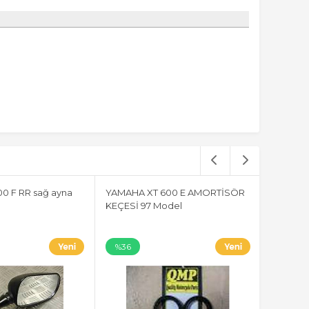
0 F RR sağ ayna
YAMAHA XT 600 E AMORTİSÖR
KEÇESİ 97 Model
%36