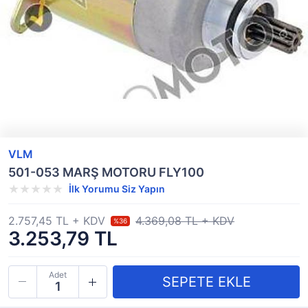
VLM
501-053 MARŞ MOTORU FLY100
İlk Yorumu Siz Yapın
2.757,45 TL + KDV
4.369,08 TL + KDV
%36
3.253,79 TL
Adet