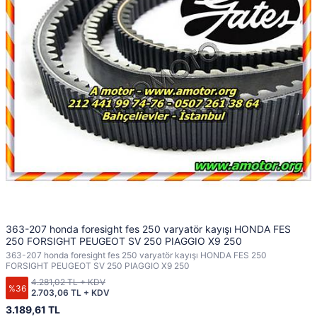
363-207 honda foresight fes 250 varyatör kayışı HONDA FES
250 FORSIGHT PEUGEOT SV 250 PIAGGIO X9 250
363-207 honda foresight fes 250 varyatör kayışı HONDA FES 250
FORSIGHT PEUGEOT SV 250 PIAGGIO X9 250
4.281,02 TL + KDV
%36
2.703,06 TL + KDV
3.189,61 TL