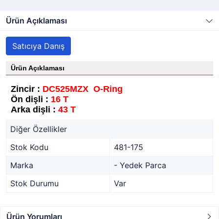
Ürün Açıklaması
Satıcıya Danış
Ürün Açıklaması
Zincir :
DC525MZX O-Ring
Ön dişli :
16 T
Arka dişli :
43 T
Diğer Özellikler
Stok Kodu
481-175
Marka
- Yedek Parca
Stok Durumu
Var
Ürün Yorumları