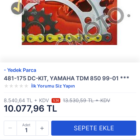
- Yedek Parca
481-175 DC-KIT, YAMAHA TDM 850 99-01 ***
İlk Yorumu Siz Yapın
8.540,64 TL + KDV
13.530,59 TL + KDV
%36
10.077,96 TL
Adet